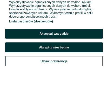
Wykorzystywanie ograniczonych danych do wyboru reklam.
Wykorzystywanie ograniczonych danych do wyboru treści.
Hasło
Pomiar efektywności treści. Wykorzystanie profili do wyboru
spersonalizowanych reklam. Wykorzystywanie profili w celu
doboru spersonalizowanych treści.
Lista partnerów (dostawców)
Nie pamiętasz hasła?
Akceptuj wszystkie
Zaloguj się
Akceptuj niezbędne
Kontynuując za pośrednictwem jednego z dostawców wskazanych powyżej,
Ustaw preferencje
akceptuję
Regulamin serwisu
OLX.pl w jego aktualnym brzmieniu.