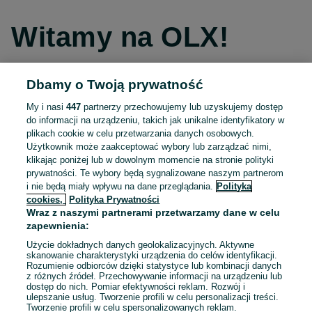
Witamy na OLX!
Dbamy o Twoją prywatność
Kontynuuj przez Facebooka
My i nasi
447
partnerzy przechowujemy lub uzyskujemy dostęp
do informacji na urządzeniu, takich jak unikalne identyfikatory w
Kontynuuj przez konto Apple
plikach cookie w celu przetwarzania danych osobowych.
Użytkownik może zaakceptować wybory lub zarządzać nimi,
klikając poniżej lub w dowolnym momencie na stronie polityki
prywatności. Te wybory będą sygnalizowane naszym partnerom
Kontynuuj przez konto Google
i nie będą miały wpływu na dane przeglądania.
Polityka
cookies,
Polityka Prywatności
Wraz z naszymi partnerami przetwarzamy dane w celu
LUB
zapewnienia:
Zaloguj się
Załóż konto
Użycie dokładnych danych geolokalizacyjnych. Aktywne
skanowanie charakterystyki urządzenia do celów identyfikacji.
Rozumienie odbiorców dzięki statystyce lub kombinacji danych
E-mail
z różnych źródeł. Przechowywanie informacji na urządzeniu lub
dostęp do nich. Pomiar efektywności reklam. Rozwój i
ulepszanie usług. Tworzenie profili w celu personalizacji treści.
Tworzenie profili w celu spersonalizowanych reklam.