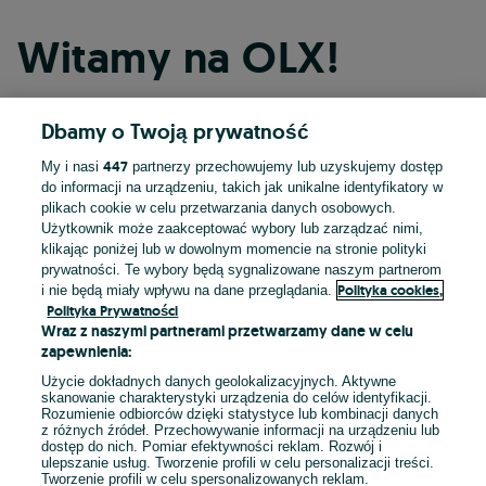
Witamy na OLX!
Dbamy o Twoją prywatność
Kontynuuj przez Facebooka
447
My i nasi
partnerzy przechowujemy lub uzyskujemy dostęp
do informacji na urządzeniu, takich jak unikalne identyfikatory w
Kontynuuj przez konto Apple
plikach cookie w celu przetwarzania danych osobowych.
Użytkownik może zaakceptować wybory lub zarządzać nimi,
klikając poniżej lub w dowolnym momencie na stronie polityki
prywatności. Te wybory będą sygnalizowane naszym partnerom
Kontynuuj przez konto Google
Polityka cookies,
i nie będą miały wpływu na dane przeglądania.
Polityka Prywatności
Wraz z naszymi partnerami przetwarzamy dane w celu
LUB
zapewnienia:
Zaloguj się
Załóż konto
Użycie dokładnych danych geolokalizacyjnych. Aktywne
skanowanie charakterystyki urządzenia do celów identyfikacji.
Rozumienie odbiorców dzięki statystyce lub kombinacji danych
E-mail
z różnych źródeł. Przechowywanie informacji na urządzeniu lub
dostęp do nich. Pomiar efektywności reklam. Rozwój i
ulepszanie usług. Tworzenie profili w celu personalizacji treści.
Tworzenie profili w celu spersonalizowanych reklam.