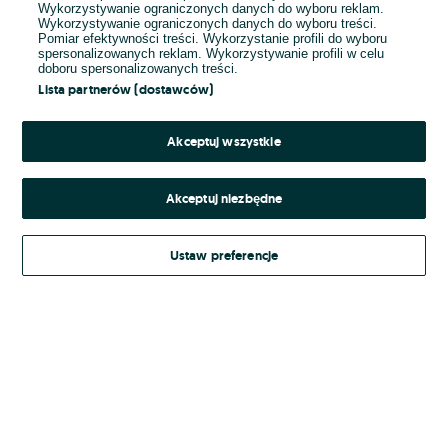
Wykorzystywanie ograniczonych danych do wyboru reklam.
Wykorzystywanie ograniczonych danych do wyboru treści.
Hasło
Pomiar efektywności treści. Wykorzystanie profili do wyboru
spersonalizowanych reklam. Wykorzystywanie profili w celu
doboru spersonalizowanych treści.
Lista partnerów (dostawców)
Nie pamiętasz hasła?
Akceptuj wszystkie
Zaloguj się
Akceptuj niezbędne
Kontynuując za pośrednictwem jednego z dostawców wskazanych powyżej,
Ustaw preferencje
Regulamin serwisu
akceptuję
OLX.pl w jego aktualnym brzmieniu.