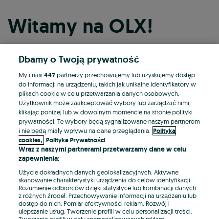
Witamy na OLX!
Dbamy o Twoją prywatność
Kontynuuj przez Facebooka
My i nasi
447
partnerzy przechowujemy lub uzyskujemy dostęp
do informacji na urządzeniu, takich jak unikalne identyfikatory w
Kontynuuj przez konto Apple
plikach cookie w celu przetwarzania danych osobowych.
Użytkownik może zaakceptować wybory lub zarządzać nimi,
klikając poniżej lub w dowolnym momencie na stronie polityki
prywatności. Te wybory będą sygnalizowane naszym partnerom
Kontynuuj przez konto Google
i nie będą miały wpływu na dane przeglądania.
Polityka
cookies,
Polityka Prywatności
Wraz z naszymi partnerami przetwarzamy dane w celu
LUB
zapewnienia:
Zaloguj się
Załóż konto
Użycie dokładnych danych geolokalizacyjnych. Aktywne
skanowanie charakterystyki urządzenia do celów identyfikacji.
Rozumienie odbiorców dzięki statystyce lub kombinacji danych
E-mail
z różnych źródeł. Przechowywanie informacji na urządzeniu lub
dostęp do nich. Pomiar efektywności reklam. Rozwój i
ulepszanie usług. Tworzenie profili w celu personalizacji treści.
Tworzenie profili w celu spersonalizowanych reklam.