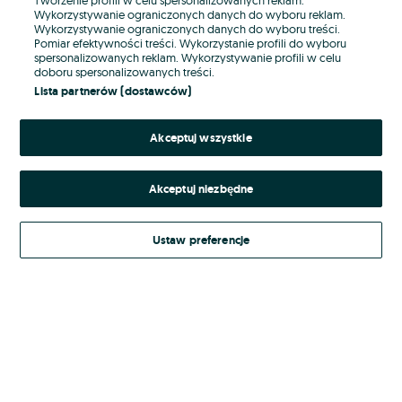
Wykorzystywanie ograniczonych danych do wyboru reklam.
Wykorzystywanie ograniczonych danych do wyboru treści.
Hasło
Pomiar efektywności treści. Wykorzystanie profili do wyboru
spersonalizowanych reklam. Wykorzystywanie profili w celu
doboru spersonalizowanych treści.
Lista partnerów (dostawców)
Nie pamiętasz hasła?
Akceptuj wszystkie
Zaloguj się
Akceptuj niezbędne
Kontynuując za pośrednictwem jednego z dostawców wskazanych powyżej,
akceptuję
Regulamin serwisu
OLX.pl w jego aktualnym brzmieniu.
Ustaw preferencje