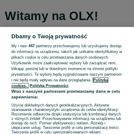
Witamy na OLX!
Dbamy o Twoją prywatność
Kontynuuj przez Facebooka
My i nasi
447
partnerzy przechowujemy lub uzyskujemy dostęp
do informacji na urządzeniu, takich jak unikalne identyfikatory w
Kontynuuj przez konto Apple
plikach cookie w celu przetwarzania danych osobowych.
Użytkownik może zaakceptować wybory lub zarządzać nimi,
klikając poniżej lub w dowolnym momencie na stronie polityki
prywatności. Te wybory będą sygnalizowane naszym partnerom
Kontynuuj przez konto Google
i nie będą miały wpływu na dane przeglądania.
Polityka
cookies,
Polityka Prywatności
Wraz z naszymi partnerami przetwarzamy dane w celu
LUB
zapewnienia:
Zaloguj się
Załóż konto
Użycie dokładnych danych geolokalizacyjnych. Aktywne
skanowanie charakterystyki urządzenia do celów identyfikacji.
Rozumienie odbiorców dzięki statystyce lub kombinacji danych
E-mail
z różnych źródeł. Przechowywanie informacji na urządzeniu lub
dostęp do nich. Pomiar efektywności reklam. Rozwój i
ulepszanie usług. Tworzenie profili w celu personalizacji treści.
Tworzenie profili w celu spersonalizowanych reklam.