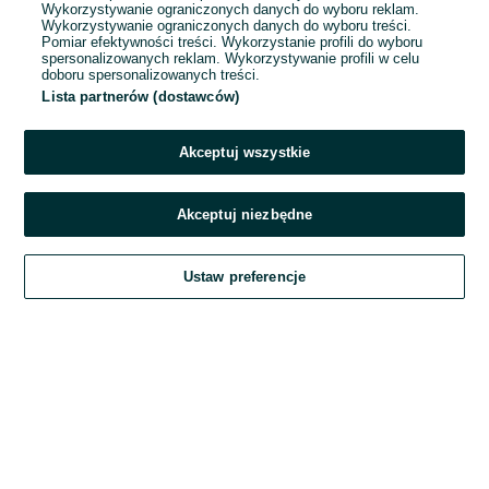
Wykorzystywanie ograniczonych danych do wyboru reklam.
Wykorzystywanie ograniczonych danych do wyboru treści.
Hasło
Pomiar efektywności treści. Wykorzystanie profili do wyboru
spersonalizowanych reklam. Wykorzystywanie profili w celu
doboru spersonalizowanych treści.
Lista partnerów (dostawców)
Nie pamiętasz hasła?
Akceptuj wszystkie
Zaloguj się
Akceptuj niezbędne
Kontynuując za pośrednictwem jednego z dostawców wskazanych powyżej,
Ustaw preferencje
akceptuję
Regulamin serwisu
OLX.pl w jego aktualnym brzmieniu.