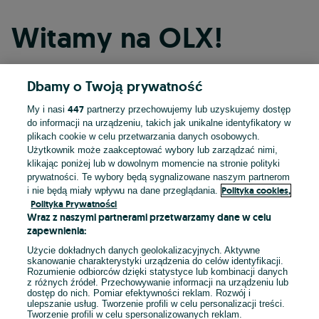
Witamy na OLX!
Dbamy o Twoją prywatność
Kontynuuj przez Facebooka
447
My i nasi
partnerzy przechowujemy lub uzyskujemy dostęp
do informacji na urządzeniu, takich jak unikalne identyfikatory w
Kontynuuj przez konto Apple
plikach cookie w celu przetwarzania danych osobowych.
Użytkownik może zaakceptować wybory lub zarządzać nimi,
klikając poniżej lub w dowolnym momencie na stronie polityki
prywatności. Te wybory będą sygnalizowane naszym partnerom
Kontynuuj przez konto Google
Polityka cookies,
i nie będą miały wpływu na dane przeglądania.
Polityka Prywatności
Wraz z naszymi partnerami przetwarzamy dane w celu
LUB
zapewnienia:
Zaloguj się
Załóż konto
Użycie dokładnych danych geolokalizacyjnych. Aktywne
skanowanie charakterystyki urządzenia do celów identyfikacji.
Rozumienie odbiorców dzięki statystyce lub kombinacji danych
E-mail
z różnych źródeł. Przechowywanie informacji na urządzeniu lub
dostęp do nich. Pomiar efektywności reklam. Rozwój i
ulepszanie usług. Tworzenie profili w celu personalizacji treści.
Tworzenie profili w celu spersonalizowanych reklam.