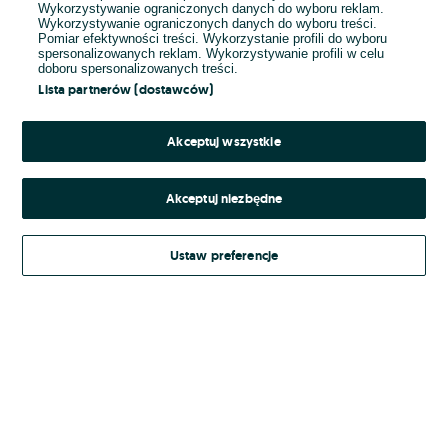
Wykorzystywanie ograniczonych danych do wyboru reklam.
Wykorzystywanie ograniczonych danych do wyboru treści.
Hasło
Pomiar efektywności treści. Wykorzystanie profili do wyboru
spersonalizowanych reklam. Wykorzystywanie profili w celu
doboru spersonalizowanych treści.
Lista partnerów (dostawców)
Nie pamiętasz hasła?
Akceptuj wszystkie
Zaloguj się
Akceptuj niezbędne
Kontynuując za pośrednictwem jednego z dostawców wskazanych powyżej,
Ustaw preferencje
Regulamin serwisu
akceptuję
OLX.pl w jego aktualnym brzmieniu.