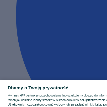
Dbamy o Twoją prywatność
My i nasi
partnerzy przechowujemy lub uzyskujemy dostęp do informa
447
takich jak unikalne identyfikatory w plikach cookie w celu przetwarzan
Użytkownik może zaakceptować wybory lub zarządzać nimi, klikając po