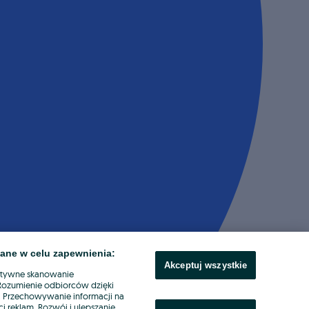
ane w celu zapewnienia:
Akceptuj wszystkie
ktywne skanowanie
. Rozumienie odbiorców dzięki
ł. Przechowywanie informacji na
i reklam. Rozwój i ulepszanie