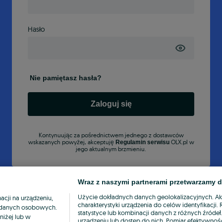
Hasło
Nie pamiętasz hasła?
Zaloguj się
Kontynuując za pośrednictwem jednego z dostawców
wskazanych powyżej, akceptuję
OLX.pl w
Regulamin serwisu
jego aktualnym brzmieniu.
Wraz z naszymi partnerami przetwarzamy d
Użycie dokładnych danych geolokalizacyjnych. A
cji na urządzeniu,
charakterystyki urządzenia do celów identyfikacji
ia danych osobowych.
statystyce lub kombinacji danych z różnych źróde
niżej lub w
urządzeniu lub dostęp do nich. Pomiar efektywnośc