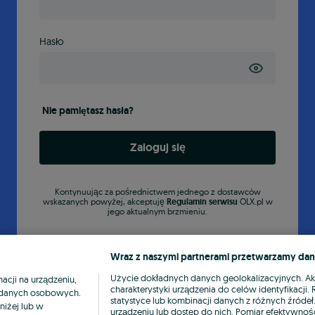
Hasło
Nie pamiętasz hasła?
Zaloguj się
Kontynuując za pośrednictwem jednego z dostawców
wskazanych powyżej, akceptuję
Regulamin serwisu
OLX.pl w
jego aktualnym brzmieniu.
Wraz z naszymi partnerami przetwarzamy dan
Użycie dokładnych danych geolokalizacyjnych. A
cji na urządzeniu,
charakterystyki urządzenia do celów identyfikacji
ia danych osobowych.
statystyce lub kombinacji danych z różnych źróde
niżej lub w
urządzeniu lub dostęp do nich. Pomiar efektywnośc