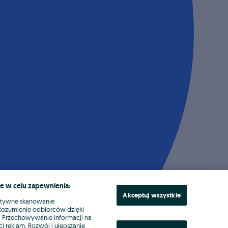
e w celu zapewnienia:
Akceptuj wszystkie
ktywne skanowanie
. Rozumienie odbiorców dzięki
ł. Przechowywanie informacji na
i reklam. Rozwój i ulepszanie