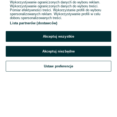
Wykorzystywanie ograniczonych danych do wyboru reklam.
Wykorzystywanie ograniczonych danych do wyboru treści.
Hasło
Pomiar efektywności treści. Wykorzystanie profili do wyboru
spersonalizowanych reklam. Wykorzystywanie profili w celu
doboru spersonalizowanych treści.
Lista partnerów (dostawców)
Nie pamiętasz hasła?
Akceptuj wszystkie
Zaloguj się
Akceptuj niezbędne
Kontynuując za pośrednictwem jednego z dostawców wskazanych powyżej,
Ustaw preferencje
akceptuję
Regulamin serwisu
OLX.pl w jego aktualnym brzmieniu.