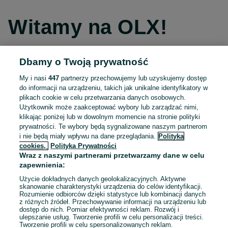
Witamy na OLX!
Dbamy o Twoją prywatność
Kontynuuj przez Facebooka
My i nasi
447
partnerzy przechowujemy lub uzyskujemy dostęp
do informacji na urządzeniu, takich jak unikalne identyfikatory w
Kontynuuj przez konto Apple
plikach cookie w celu przetwarzania danych osobowych.
Użytkownik może zaakceptować wybory lub zarządzać nimi,
klikając poniżej lub w dowolnym momencie na stronie polityki
prywatności. Te wybory będą sygnalizowane naszym partnerom
Kontynuuj przez konto Google
i nie będą miały wpływu na dane przeglądania.
Polityka
cookies,
Polityka Prywatności
Wraz z naszymi partnerami przetwarzamy dane w celu
LUB
zapewnienia:
Zaloguj się
Załóż konto
Użycie dokładnych danych geolokalizacyjnych. Aktywne
skanowanie charakterystyki urządzenia do celów identyfikacji.
Rozumienie odbiorców dzięki statystyce lub kombinacji danych
E-mail
z różnych źródeł. Przechowywanie informacji na urządzeniu lub
dostęp do nich. Pomiar efektywności reklam. Rozwój i
ulepszanie usług. Tworzenie profili w celu personalizacji treści.
Tworzenie profili w celu spersonalizowanych reklam.