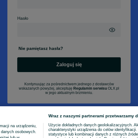
Hasło
Nie pamiętasz hasła?
Zaloguj się
Kontynuując za pośrednictwem jednego z dostawców
wskazanych powyżej, akceptuję
Regulamin serwisu
OLX.pl
w jego aktualnym brzmieniu.
Wraz z naszymi partnerami przetwarzamy d
Użycie dokładnych danych geolokalizacyjnych. A
macji na urządzeniu,
charakterystyki urządzenia do celów identyfikacji
ia danych osobowych.
statystyce lub kombinacji danych z różnych źróde
niżej lub w