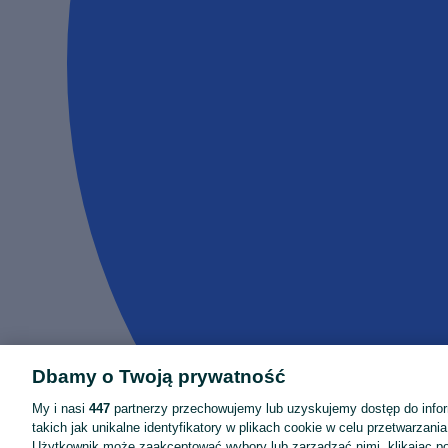
Dbamy o Twoją prywatność
My i nasi
447
partnerzy przechowujemy lub uzyskujemy dostęp do infor
takich jak unikalne identyfikatory w plikach cookie w celu przetwarzan
Użytkownik może zaakceptować wybory lub zarządzać nimi, klikając po