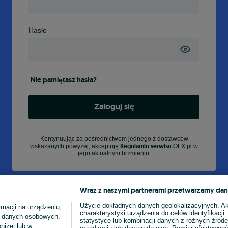
Hasło
Nie pamiętasz hasła?
Zaloguj się
Kontynuując za pośrednictwem jednego z dostawców
Regulamin serwisu
wskazanych powyżej, akceptuję
OLX.pl w
jego aktualnym brzmieniu.
Wraz z naszymi partnerami przetwarzamy dan
Użycie dokładnych danych geolokalizacyjnych. A
macji na urządzeniu,
charakterystyki urządzenia do celów identyfikacji
ia danych osobowych.
statystyce lub kombinacji danych z różnych źróde
niżej lub w