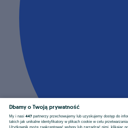
Dbamy o Twoją prywatność
447
My i nasi
partnerzy przechowujemy lub uzyskujemy dostęp do infor
takich jak unikalne identyfikatory w plikach cookie w celu przetwarzan
Użytkownik może zaakceptować wybory lub zarządzać nimi, klikając po