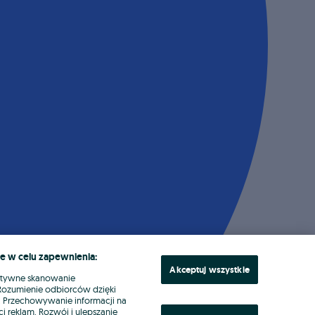
e w celu zapewnienia:
Akceptuj wszystkie
ktywne skanowanie
. Rozumienie odbiorców dzięki
ł. Przechowywanie informacji na
i reklam. Rozwój i ulepszanie