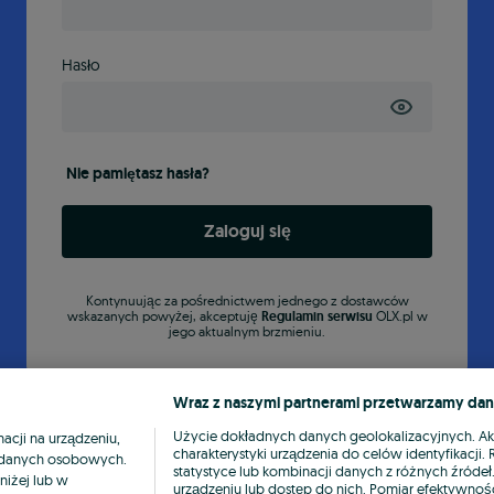
Hasło
Nie pamiętasz hasła?
Zaloguj się
Kontynuując za pośrednictwem jednego z dostawców
wskazanych powyżej, akceptuję
Regulamin serwisu
OLX.pl w
jego aktualnym brzmieniu.
Wraz z naszymi partnerami przetwarzamy dan
Użycie dokładnych danych geolokalizacyjnych. A
cji na urządzeniu,
charakterystyki urządzenia do celów identyfikacji
ia danych osobowych.
statystyce lub kombinacji danych z różnych źróde
niżej lub w
urządzeniu lub dostęp do nich. Pomiar efektywnośc