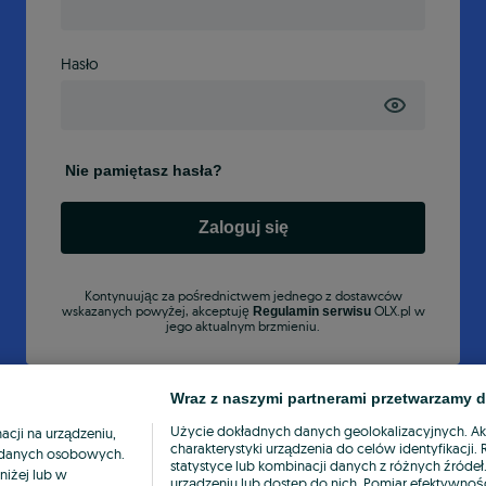
Hasło
Nie pamiętasz hasła?
Zaloguj się
Kontynuując za pośrednictwem jednego z dostawców
wskazanych powyżej, akceptuję
OLX.pl w
Regulamin serwisu
jego aktualnym brzmieniu.
Wraz z naszymi partnerami przetwarzamy d
Użycie dokładnych danych geolokalizacyjnych. A
cji na urządzeniu,
charakterystyki urządzenia do celów identyfikacji
ia danych osobowych.
statystyce lub kombinacji danych z różnych źróde
niżej lub w
urządzeniu lub dostęp do nich. Pomiar efektywnośc