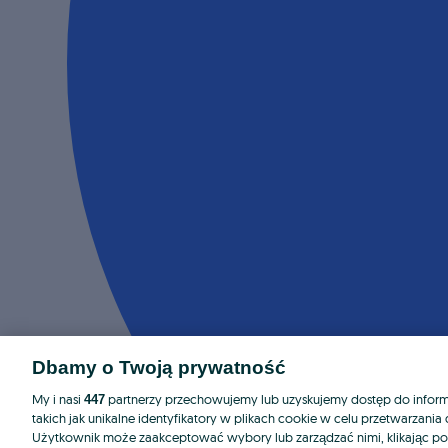
Dbamy o Twoją prywatność
My i nasi
partnerzy przechowujemy lub uzyskujemy dostęp do informa
447
takich jak unikalne identyfikatory w plikach cookie w celu przetwarzan
Użytkownik może zaakceptować wybory lub zarządzać nimi, klikając po