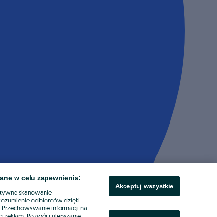
ane w celu zapewnienia:
Akceptuj wszystkie
ktywne skanowanie
. Rozumienie odbiorców dzięki
ł. Przechowywanie informacji na
i reklam. Rozwój i ulepszanie