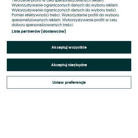
Wykorzystywanie ograniczonych danych do wyboru reklam.
Wykorzystywanie ograniczonych danych do wyboru treści.
Hasło
Pomiar efektywności treści. Wykorzystanie profili do wyboru
spersonalizowanych reklam. Wykorzystywanie profili w celu
doboru spersonalizowanych treści.
Lista partnerów (dostawców)
Nie pamiętasz hasła?
Akceptuj wszystkie
Zaloguj się
Akceptuj niezbędne
Kontynuując za pośrednictwem jednego z dostawców wskazanych powyżej,
akceptuję
Regulamin serwisu
OLX.pl w jego aktualnym brzmieniu.
Ustaw preferencje