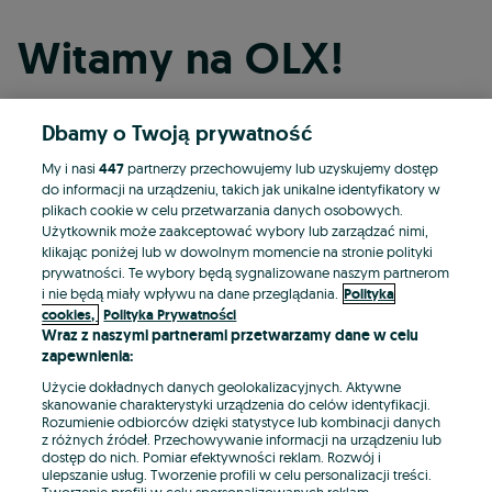
Witamy na OLX!
Dbamy o Twoją prywatność
Kontynuuj przez Facebooka
My i nasi
447
partnerzy przechowujemy lub uzyskujemy dostęp
do informacji na urządzeniu, takich jak unikalne identyfikatory w
Kontynuuj przez konto Apple
plikach cookie w celu przetwarzania danych osobowych.
Użytkownik może zaakceptować wybory lub zarządzać nimi,
klikając poniżej lub w dowolnym momencie na stronie polityki
prywatności. Te wybory będą sygnalizowane naszym partnerom
Kontynuuj przez konto Google
i nie będą miały wpływu na dane przeglądania.
Polityka
cookies,
Polityka Prywatności
Wraz z naszymi partnerami przetwarzamy dane w celu
LUB
zapewnienia:
Zaloguj się
Załóż konto
Użycie dokładnych danych geolokalizacyjnych. Aktywne
skanowanie charakterystyki urządzenia do celów identyfikacji.
Rozumienie odbiorców dzięki statystyce lub kombinacji danych
E-mail
z różnych źródeł. Przechowywanie informacji na urządzeniu lub
dostęp do nich. Pomiar efektywności reklam. Rozwój i
ulepszanie usług. Tworzenie profili w celu personalizacji treści.
Tworzenie profili w celu spersonalizowanych reklam.