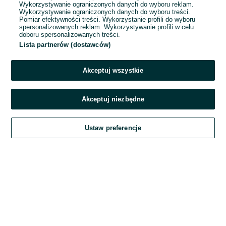
Wykorzystywanie ograniczonych danych do wyboru reklam.
Wykorzystywanie ograniczonych danych do wyboru treści.
Hasło
Pomiar efektywności treści. Wykorzystanie profili do wyboru
spersonalizowanych reklam. Wykorzystywanie profili w celu
doboru spersonalizowanych treści.
Lista partnerów (dostawców)
Nie pamiętasz hasła?
Akceptuj wszystkie
Zaloguj się
Akceptuj niezbędne
Kontynuując za pośrednictwem jednego z dostawców wskazanych powyżej,
Ustaw preferencje
akceptuję
Regulamin serwisu
OLX.pl w jego aktualnym brzmieniu.