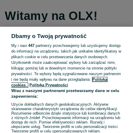
Witamy na OLX!
Dbamy o Twoją prywatność
Kontynuuj przez Facebooka
My i nasi
447
partnerzy przechowujemy lub uzyskujemy dostęp
do informacji na urządzeniu, takich jak unikalne identyfikatory w
Kontynuuj przez konto Apple
plikach cookie w celu przetwarzania danych osobowych.
Użytkownik może zaakceptować wybory lub zarządzać nimi,
klikając poniżej lub w dowolnym momencie na stronie polityki
prywatności. Te wybory będą sygnalizowane naszym partnerom
Kontynuuj przez konto Google
i nie będą miały wpływu na dane przeglądania.
Polityka
cookies,
Polityka Prywatności
Wraz z naszymi partnerami przetwarzamy dane w celu
LUB
zapewnienia:
Zaloguj się
Załóż konto
Użycie dokładnych danych geolokalizacyjnych. Aktywne
skanowanie charakterystyki urządzenia do celów identyfikacji.
Rozumienie odbiorców dzięki statystyce lub kombinacji danych
E-mail
z różnych źródeł. Przechowywanie informacji na urządzeniu lub
dostęp do nich. Pomiar efektywności reklam. Rozwój i
ulepszanie usług. Tworzenie profili w celu personalizacji treści.
Tworzenie profili w celu spersonalizowanych reklam.