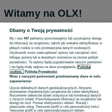
Witamy na OLX!
Dbamy o Twoją prywatność
Kontynuuj przez Facebooka
My i nasi
447
partnerzy przechowujemy lub uzyskujemy dostęp
do informacji na urządzeniu, takich jak unikalne identyfikatory w
Kontynuuj przez konto Apple
plikach cookie w celu przetwarzania danych osobowych.
Użytkownik może zaakceptować wybory lub zarządzać nimi,
klikając poniżej lub w dowolnym momencie na stronie polityki
prywatności. Te wybory będą sygnalizowane naszym partnerom
Kontynuuj przez konto Google
i nie będą miały wpływu na dane przeglądania.
Polityka
cookies,
Polityka Prywatności
Wraz z naszymi partnerami przetwarzamy dane w celu
LUB
zapewnienia:
Zaloguj się
Załóż konto
Użycie dokładnych danych geolokalizacyjnych. Aktywne
skanowanie charakterystyki urządzenia do celów identyfikacji.
Rozumienie odbiorców dzięki statystyce lub kombinacji danych
E-mail
z różnych źródeł. Przechowywanie informacji na urządzeniu lub
dostęp do nich. Pomiar efektywności reklam. Rozwój i
ulepszanie usług. Tworzenie profili w celu personalizacji treści.
Tworzenie profili w celu spersonalizowanych reklam.