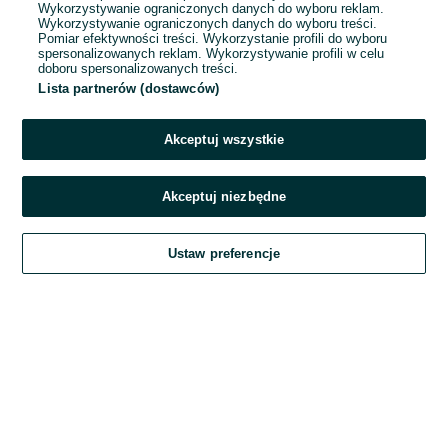
Wykorzystywanie ograniczonych danych do wyboru reklam.
Wykorzystywanie ograniczonych danych do wyboru treści.
Hasło
Pomiar efektywności treści. Wykorzystanie profili do wyboru
spersonalizowanych reklam. Wykorzystywanie profili w celu
doboru spersonalizowanych treści.
Lista partnerów (dostawców)
Nie pamiętasz hasła?
Akceptuj wszystkie
Zaloguj się
Akceptuj niezbędne
Kontynuując za pośrednictwem jednego z dostawców wskazanych powyżej,
Ustaw preferencje
akceptuję
Regulamin serwisu
OLX.pl w jego aktualnym brzmieniu.