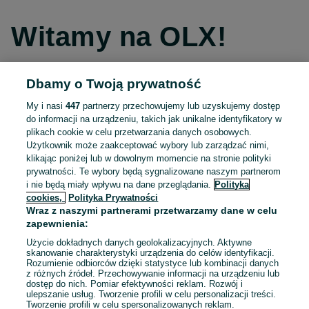
Witamy na OLX!
Dbamy o Twoją prywatność
Kontynuuj przez Facebooka
My i nasi
447
partnerzy przechowujemy lub uzyskujemy dostęp
do informacji na urządzeniu, takich jak unikalne identyfikatory w
Kontynuuj przez konto Apple
plikach cookie w celu przetwarzania danych osobowych.
Użytkownik może zaakceptować wybory lub zarządzać nimi,
klikając poniżej lub w dowolnym momencie na stronie polityki
prywatności. Te wybory będą sygnalizowane naszym partnerom
Kontynuuj przez konto Google
i nie będą miały wpływu na dane przeglądania.
Polityka
cookies,
Polityka Prywatności
Wraz z naszymi partnerami przetwarzamy dane w celu
LUB
zapewnienia:
Zaloguj się
Załóż konto
Użycie dokładnych danych geolokalizacyjnych. Aktywne
skanowanie charakterystyki urządzenia do celów identyfikacji.
Rozumienie odbiorców dzięki statystyce lub kombinacji danych
E-mail
z różnych źródeł. Przechowywanie informacji na urządzeniu lub
dostęp do nich. Pomiar efektywności reklam. Rozwój i
ulepszanie usług. Tworzenie profili w celu personalizacji treści.
Tworzenie profili w celu spersonalizowanych reklam.