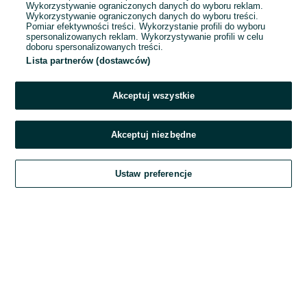
Wykorzystywanie ograniczonych danych do wyboru reklam.
Wykorzystywanie ograniczonych danych do wyboru treści.
Hasło
Pomiar efektywności treści. Wykorzystanie profili do wyboru
spersonalizowanych reklam. Wykorzystywanie profili w celu
doboru spersonalizowanych treści.
Lista partnerów (dostawców)
Nie pamiętasz hasła?
Akceptuj wszystkie
Zaloguj się
Akceptuj niezbędne
Kontynuując za pośrednictwem jednego z dostawców wskazanych powyżej,
Ustaw preferencje
akceptuję
Regulamin serwisu
OLX.pl w jego aktualnym brzmieniu.