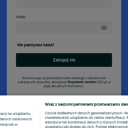
Hasło
Nie pamiętasz hasła?
Zaloguj się
Kontynuując za pośrednictwem jednego z dostawców
wskazanych powyżej, akceptuję
Regulamin serwisu
OLX.pl w
jego aktualnym brzmieniu.
Wraz z naszymi partnerami przetwarzamy dan
Użycie dokładnych danych geolokalizacyjnych. A
cji na urządzeniu,
charakterystyki urządzenia do celów identyfikacji
ia danych osobowych.
statystyce lub kombinacji danych z różnych źróde
niżej lub w
urządzeniu lub dostęp do nich. Pomiar efektywnośc