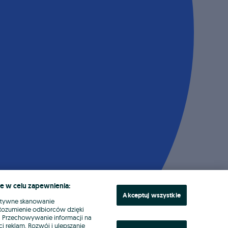
e w celu zapewnienia:
Akceptuj wszystkie
ktywne skanowanie
. Rozumienie odbiorców dzięki
ł. Przechowywanie informacji na
i reklam. Rozwój i ulepszanie