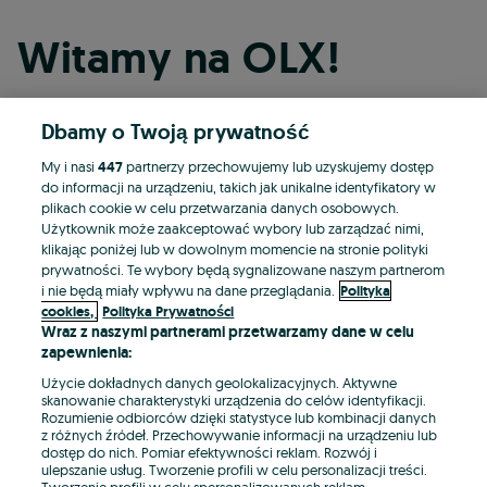
Witamy na OLX!
Dbamy o Twoją prywatność
Kontynuuj przez Facebooka
My i nasi
447
partnerzy przechowujemy lub uzyskujemy dostęp
do informacji na urządzeniu, takich jak unikalne identyfikatory w
Kontynuuj przez konto Apple
plikach cookie w celu przetwarzania danych osobowych.
Użytkownik może zaakceptować wybory lub zarządzać nimi,
klikając poniżej lub w dowolnym momencie na stronie polityki
prywatności. Te wybory będą sygnalizowane naszym partnerom
Kontynuuj przez konto Google
i nie będą miały wpływu na dane przeglądania.
Polityka
cookies,
Polityka Prywatności
Wraz z naszymi partnerami przetwarzamy dane w celu
LUB
zapewnienia:
Zaloguj się
Załóż konto
Użycie dokładnych danych geolokalizacyjnych. Aktywne
skanowanie charakterystyki urządzenia do celów identyfikacji.
Rozumienie odbiorców dzięki statystyce lub kombinacji danych
E-mail
z różnych źródeł. Przechowywanie informacji na urządzeniu lub
dostęp do nich. Pomiar efektywności reklam. Rozwój i
ulepszanie usług. Tworzenie profili w celu personalizacji treści.
Tworzenie profili w celu spersonalizowanych reklam.