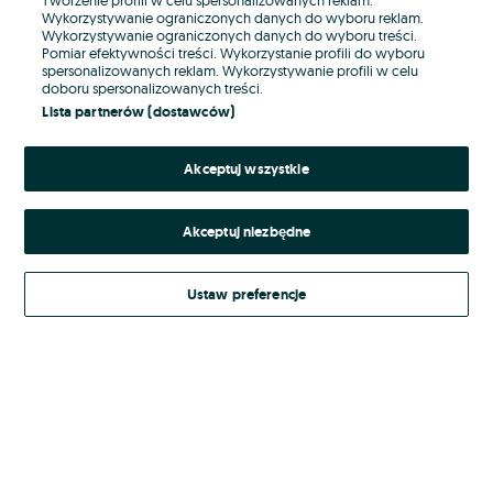
Wykorzystywanie ograniczonych danych do wyboru reklam.
Wykorzystywanie ograniczonych danych do wyboru treści.
Hasło
Pomiar efektywności treści. Wykorzystanie profili do wyboru
spersonalizowanych reklam. Wykorzystywanie profili w celu
doboru spersonalizowanych treści.
Lista partnerów (dostawców)
Nie pamiętasz hasła?
Akceptuj wszystkie
Zaloguj się
Akceptuj niezbędne
Kontynuując za pośrednictwem jednego z dostawców wskazanych powyżej,
akceptuję
Regulamin serwisu
OLX.pl w jego aktualnym brzmieniu.
Ustaw preferencje