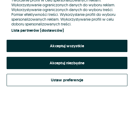
Wykorzystywanie ograniczonych danych do wyboru reklam.
Wykorzystywanie ograniczonych danych do wyboru treści.
Hasło
Pomiar efektywności treści. Wykorzystanie profili do wyboru
spersonalizowanych reklam. Wykorzystywanie profili w celu
doboru spersonalizowanych treści.
Lista partnerów (dostawców)
Nie pamiętasz hasła?
Akceptuj wszystkie
Zaloguj się
Akceptuj niezbędne
Kontynuując za pośrednictwem jednego z dostawców wskazanych powyżej,
akceptuję
Regulamin serwisu
OLX.pl w jego aktualnym brzmieniu.
Ustaw preferencje