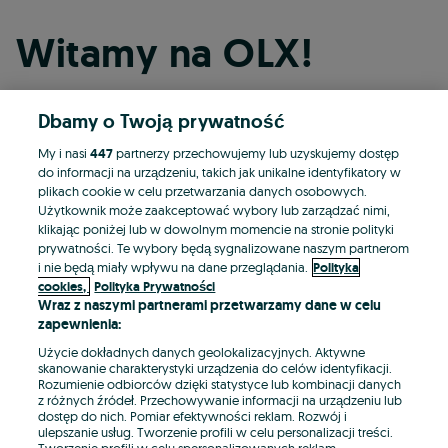
Witamy na OLX!
Dbamy o Twoją prywatność
Kontynuuj przez Facebooka
My i nasi
447
partnerzy przechowujemy lub uzyskujemy dostęp
do informacji na urządzeniu, takich jak unikalne identyfikatory w
Kontynuuj przez konto Apple
plikach cookie w celu przetwarzania danych osobowych.
Użytkownik może zaakceptować wybory lub zarządzać nimi,
klikając poniżej lub w dowolnym momencie na stronie polityki
prywatności. Te wybory będą sygnalizowane naszym partnerom
Kontynuuj przez konto Google
i nie będą miały wpływu na dane przeglądania.
Polityka
cookies,
Polityka Prywatności
Wraz z naszymi partnerami przetwarzamy dane w celu
LUB
zapewnienia:
Zaloguj się
Załóż konto
Użycie dokładnych danych geolokalizacyjnych. Aktywne
skanowanie charakterystyki urządzenia do celów identyfikacji.
Rozumienie odbiorców dzięki statystyce lub kombinacji danych
E-mail
z różnych źródeł. Przechowywanie informacji na urządzeniu lub
dostęp do nich. Pomiar efektywności reklam. Rozwój i
ulepszanie usług. Tworzenie profili w celu personalizacji treści.
Tworzenie profili w celu spersonalizowanych reklam.