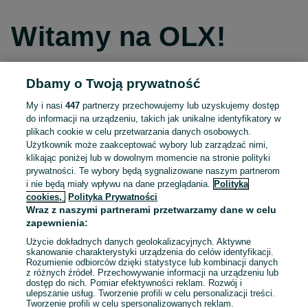
Witamy na OLX!
Dbamy o Twoją prywatność
Kontynuuj przez Facebooka
My i nasi
447
partnerzy przechowujemy lub uzyskujemy dostęp
do informacji na urządzeniu, takich jak unikalne identyfikatory w
Kontynuuj przez konto Apple
plikach cookie w celu przetwarzania danych osobowych.
Użytkownik może zaakceptować wybory lub zarządzać nimi,
klikając poniżej lub w dowolnym momencie na stronie polityki
prywatności. Te wybory będą sygnalizowane naszym partnerom
Kontynuuj przez konto Google
i nie będą miały wpływu na dane przeglądania.
Polityka
cookies,
Polityka Prywatności
Wraz z naszymi partnerami przetwarzamy dane w celu
LUB
zapewnienia:
Zaloguj się
Załóż konto
Użycie dokładnych danych geolokalizacyjnych. Aktywne
skanowanie charakterystyki urządzenia do celów identyfikacji.
Rozumienie odbiorców dzięki statystyce lub kombinacji danych
E-mail
z różnych źródeł. Przechowywanie informacji na urządzeniu lub
dostęp do nich. Pomiar efektywności reklam. Rozwój i
ulepszanie usług. Tworzenie profili w celu personalizacji treści.
Tworzenie profili w celu spersonalizowanych reklam.