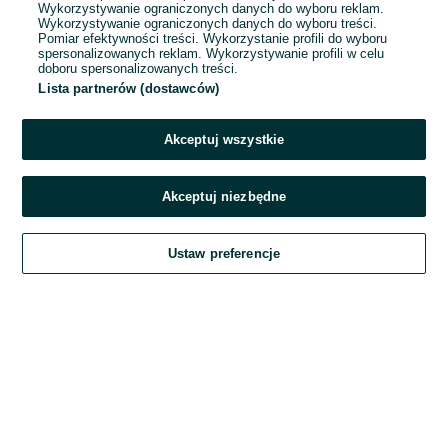
Wykorzystywanie ograniczonych danych do wyboru reklam.
Wykorzystywanie ograniczonych danych do wyboru treści.
Hasło
Pomiar efektywności treści. Wykorzystanie profili do wyboru
spersonalizowanych reklam. Wykorzystywanie profili w celu
doboru spersonalizowanych treści.
Lista partnerów (dostawców)
Nie pamiętasz hasła?
Akceptuj wszystkie
Zaloguj się
Akceptuj niezbędne
Kontynuując za pośrednictwem jednego z dostawców wskazanych powyżej,
Ustaw preferencje
akceptuję
Regulamin serwisu
OLX.pl w jego aktualnym brzmieniu.