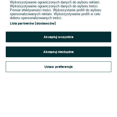
Wykorzystywanie ograniczonych danych do wyboru reklam.
Wykorzystywanie ograniczonych danych do wyboru treści.
Hasło
Pomiar efektywności treści. Wykorzystanie profili do wyboru
spersonalizowanych reklam. Wykorzystywanie profili w celu
doboru spersonalizowanych treści.
Lista partnerów (dostawców)
Nie pamiętasz hasła?
Akceptuj wszystkie
Zaloguj się
Akceptuj niezbędne
Kontynuując za pośrednictwem jednego z dostawców wskazanych powyżej,
Ustaw preferencje
Regulamin serwisu
akceptuję
OLX.pl w jego aktualnym brzmieniu.