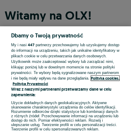
Witamy na OLX!
Dbamy o Twoją prywatność
Kontynuuj przez Facebooka
447
My i nasi
partnerzy przechowujemy lub uzyskujemy dostęp
do informacji na urządzeniu, takich jak unikalne identyfikatory w
Kontynuuj przez konto Apple
plikach cookie w celu przetwarzania danych osobowych.
Użytkownik może zaakceptować wybory lub zarządzać nimi,
klikając poniżej lub w dowolnym momencie na stronie polityki
prywatności. Te wybory będą sygnalizowane naszym partnerom
Kontynuuj przez konto Google
Polityka cookies,
i nie będą miały wpływu na dane przeglądania.
Polityka Prywatności
Wraz z naszymi partnerami przetwarzamy dane w celu
LUB
zapewnienia:
Zaloguj się
Załóż konto
Użycie dokładnych danych geolokalizacyjnych. Aktywne
skanowanie charakterystyki urządzenia do celów identyfikacji.
Rozumienie odbiorców dzięki statystyce lub kombinacji danych
E-mail
z różnych źródeł. Przechowywanie informacji na urządzeniu lub
dostęp do nich. Pomiar efektywności reklam. Rozwój i
ulepszanie usług. Tworzenie profili w celu personalizacji treści.
Tworzenie profili w celu spersonalizowanych reklam.