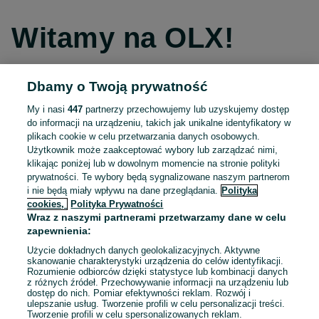
Witamy na OLX!
Dbamy o Twoją prywatność
Kontynuuj przez Facebooka
My i nasi
447
partnerzy przechowujemy lub uzyskujemy dostęp
do informacji na urządzeniu, takich jak unikalne identyfikatory w
Kontynuuj przez konto Apple
plikach cookie w celu przetwarzania danych osobowych.
Użytkownik może zaakceptować wybory lub zarządzać nimi,
klikając poniżej lub w dowolnym momencie na stronie polityki
prywatności. Te wybory będą sygnalizowane naszym partnerom
Kontynuuj przez konto Google
i nie będą miały wpływu na dane przeglądania.
Polityka
cookies,
Polityka Prywatności
Wraz z naszymi partnerami przetwarzamy dane w celu
LUB
zapewnienia:
Zaloguj się
Załóż konto
Użycie dokładnych danych geolokalizacyjnych. Aktywne
skanowanie charakterystyki urządzenia do celów identyfikacji.
Rozumienie odbiorców dzięki statystyce lub kombinacji danych
E-mail
z różnych źródeł. Przechowywanie informacji na urządzeniu lub
dostęp do nich. Pomiar efektywności reklam. Rozwój i
ulepszanie usług. Tworzenie profili w celu personalizacji treści.
Tworzenie profili w celu spersonalizowanych reklam.