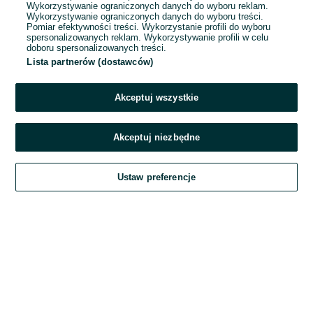
Wykorzystywanie ograniczonych danych do wyboru reklam.
Wykorzystywanie ograniczonych danych do wyboru treści.
Hasło
Pomiar efektywności treści. Wykorzystanie profili do wyboru
spersonalizowanych reklam. Wykorzystywanie profili w celu
doboru spersonalizowanych treści.
Lista partnerów (dostawców)
Nie pamiętasz hasła?
Akceptuj wszystkie
Zaloguj się
Akceptuj niezbędne
Kontynuując za pośrednictwem jednego z dostawców wskazanych powyżej,
Ustaw preferencje
akceptuję
Regulamin serwisu
OLX.pl w jego aktualnym brzmieniu.