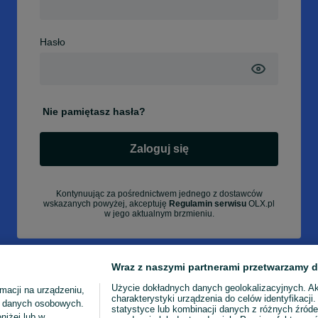
Hasło
Nie pamiętasz hasła?
Zaloguj się
Kontynuując za pośrednictwem jednego z dostawców
wskazanych powyżej, akceptuję
Regulamin serwisu
OLX.pl
w jego aktualnym brzmieniu.
Wraz z naszymi partnerami przetwarzamy d
Użycie dokładnych danych geolokalizacyjnych. A
macji na urządzeniu,
charakterystyki urządzenia do celów identyfikacji
ia danych osobowych.
statystyce lub kombinacji danych z różnych źróde
niżej lub w