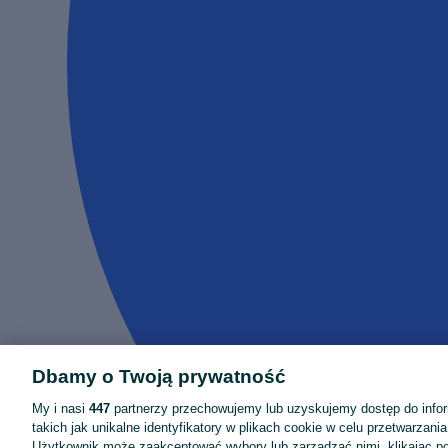
Dbamy o Twoją prywatność
My i nasi
447
partnerzy przechowujemy lub uzyskujemy dostęp do infor
takich jak unikalne identyfikatory w plikach cookie w celu przetwarzan
Użytkownik może zaakceptować wybory lub zarządzać nimi, klikając po