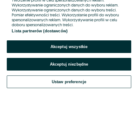
Wykorzystywanie ograniczonych danych do wyboru reklam.
Wykorzystywanie ograniczonych danych do wyboru treści.
Hasło
Pomiar efektywności treści. Wykorzystanie profili do wyboru
spersonalizowanych reklam. Wykorzystywanie profili w celu
doboru spersonalizowanych treści.
Lista partnerów (dostawców)
Nie pamiętasz hasła?
Akceptuj wszystkie
Zaloguj się
Akceptuj niezbędne
Kontynuując za pośrednictwem jednego z dostawców wskazanych powyżej,
akceptuję
OLX.pl w jego aktualnym brzmieniu.
Ustaw preferencje
Regulamin serwisu