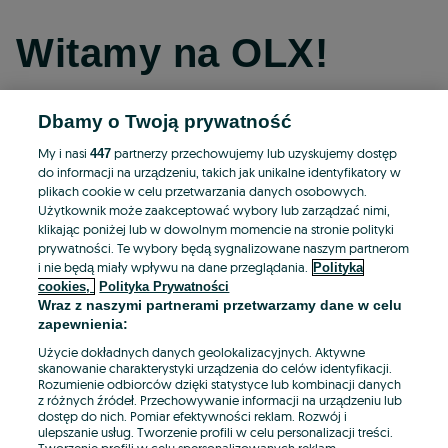
Witamy na OLX!
Dbamy o Twoją prywatność
Kontynuuj przez Facebooka
My i nasi
partnerzy przechowujemy lub uzyskujemy dostęp
447
do informacji na urządzeniu, takich jak unikalne identyfikatory w
Kontynuuj przez konto Apple
plikach cookie w celu przetwarzania danych osobowych.
Użytkownik może zaakceptować wybory lub zarządzać nimi,
klikając poniżej lub w dowolnym momencie na stronie polityki
prywatności. Te wybory będą sygnalizowane naszym partnerom
Kontynuuj przez konto Google
i nie będą miały wpływu na dane przeglądania.
Polityka
cookies,
Polityka Prywatności
Wraz z naszymi partnerami przetwarzamy dane w celu
LUB
zapewnienia:
Zaloguj się
Załóż konto
Użycie dokładnych danych geolokalizacyjnych. Aktywne
skanowanie charakterystyki urządzenia do celów identyfikacji.
Rozumienie odbiorców dzięki statystyce lub kombinacji danych
E-mail
z różnych źródeł. Przechowywanie informacji na urządzeniu lub
dostęp do nich. Pomiar efektywności reklam. Rozwój i
ulepszanie usług. Tworzenie profili w celu personalizacji treści.
Tworzenie profili w celu spersonalizowanych reklam.