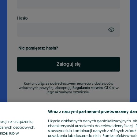
Hasło
Nie pamiętasz hasła?
Zaloguj się
Kontynuując za pośrednictwem jednego z dostawców
wskazanych powyżej, akceptuję
Regulamin serwisu
OLX.pl w
jego aktualnym brzmieniu.
Wraz z naszymi partnerami przetwarzamy dan
Użycie dokładnych danych geolokalizacyjnych. A
cji na urządzeniu,
charakterystyki urządzenia do celów identyfikacji
ia danych osobowych.
statystyce lub kombinacji danych z różnych źróde
niżej lub w
urządzeniu lub dostęp do nich. Pomiar efektywnośc