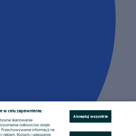
e w celu zapewnienia:
Akceptuj wszystkie
ktywne skanowanie
. Rozumienie odbiorców dzięki
ł. Przechowywanie informacji na
i reklam. Rozwój i ulepszanie