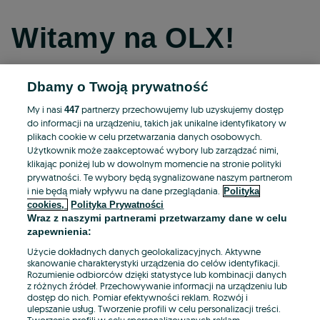
Witamy na OLX!
Dbamy o Twoją prywatność
Kontynuuj przez Facebooka
My i nasi
partnerzy przechowujemy lub uzyskujemy dostęp
447
do informacji na urządzeniu, takich jak unikalne identyfikatory w
Kontynuuj przez konto Apple
plikach cookie w celu przetwarzania danych osobowych.
Użytkownik może zaakceptować wybory lub zarządzać nimi,
klikając poniżej lub w dowolnym momencie na stronie polityki
prywatności. Te wybory będą sygnalizowane naszym partnerom
Kontynuuj przez konto Google
i nie będą miały wpływu na dane przeglądania.
Polityka
cookies,
Polityka Prywatności
Wraz z naszymi partnerami przetwarzamy dane w celu
LUB
zapewnienia:
Zaloguj się
Załóż konto
Użycie dokładnych danych geolokalizacyjnych. Aktywne
skanowanie charakterystyki urządzenia do celów identyfikacji.
Rozumienie odbiorców dzięki statystyce lub kombinacji danych
E-mail
z różnych źródeł. Przechowywanie informacji na urządzeniu lub
dostęp do nich. Pomiar efektywności reklam. Rozwój i
ulepszanie usług. Tworzenie profili w celu personalizacji treści.
Tworzenie profili w celu spersonalizowanych reklam.