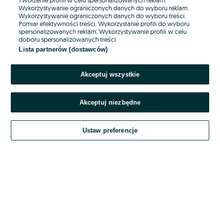
Wykorzystywanie ograniczonych danych do wyboru reklam.
Wykorzystywanie ograniczonych danych do wyboru treści.
Hasło
Pomiar efektywności treści. Wykorzystanie profili do wyboru
spersonalizowanych reklam. Wykorzystywanie profili w celu
doboru spersonalizowanych treści.
Lista partnerów (dostawców)
Nie pamiętasz hasła?
Akceptuj wszystkie
Zaloguj się
Akceptuj niezbędne
Kontynuując za pośrednictwem jednego z dostawców wskazanych powyżej,
akceptuję
OLX.pl w jego aktualnym brzmieniu.
Ustaw preferencje
Regulamin serwisu