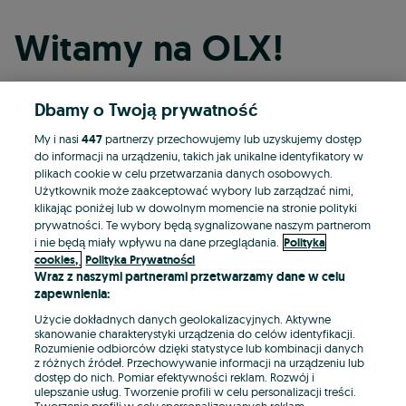
Witamy na OLX!
Dbamy o Twoją prywatność
Kontynuuj przez Facebooka
My i nasi
447
partnerzy przechowujemy lub uzyskujemy dostęp
do informacji na urządzeniu, takich jak unikalne identyfikatory w
Kontynuuj przez konto Apple
plikach cookie w celu przetwarzania danych osobowych.
Użytkownik może zaakceptować wybory lub zarządzać nimi,
klikając poniżej lub w dowolnym momencie na stronie polityki
prywatności. Te wybory będą sygnalizowane naszym partnerom
Kontynuuj przez konto Google
i nie będą miały wpływu na dane przeglądania.
Polityka
cookies,
Polityka Prywatności
Wraz z naszymi partnerami przetwarzamy dane w celu
LUB
zapewnienia:
Zaloguj się
Załóż konto
Użycie dokładnych danych geolokalizacyjnych. Aktywne
skanowanie charakterystyki urządzenia do celów identyfikacji.
Rozumienie odbiorców dzięki statystyce lub kombinacji danych
E-mail
z różnych źródeł. Przechowywanie informacji na urządzeniu lub
dostęp do nich. Pomiar efektywności reklam. Rozwój i
ulepszanie usług. Tworzenie profili w celu personalizacji treści.
Tworzenie profili w celu spersonalizowanych reklam.