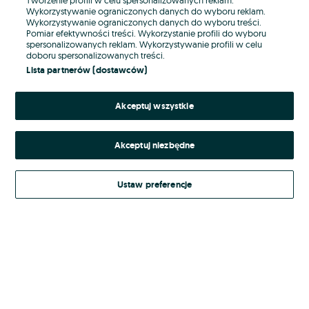
Wykorzystywanie ograniczonych danych do wyboru reklam.
Wykorzystywanie ograniczonych danych do wyboru treści.
Hasło
Pomiar efektywności treści. Wykorzystanie profili do wyboru
spersonalizowanych reklam. Wykorzystywanie profili w celu
doboru spersonalizowanych treści.
Lista partnerów (dostawców)
Nie pamiętasz hasła?
Akceptuj wszystkie
Zaloguj się
Akceptuj niezbędne
Kontynuując za pośrednictwem jednego z dostawców wskazanych powyżej,
akceptuję
Regulamin serwisu
OLX.pl w jego aktualnym brzmieniu.
Ustaw preferencje