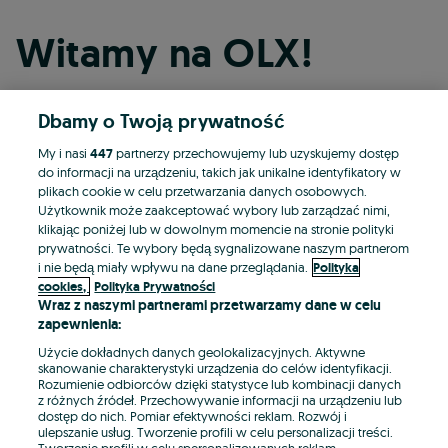
Witamy na OLX!
Dbamy o Twoją prywatność
Kontynuuj przez Facebooka
My i nasi
447
partnerzy przechowujemy lub uzyskujemy dostęp
do informacji na urządzeniu, takich jak unikalne identyfikatory w
Kontynuuj przez konto Apple
plikach cookie w celu przetwarzania danych osobowych.
Użytkownik może zaakceptować wybory lub zarządzać nimi,
klikając poniżej lub w dowolnym momencie na stronie polityki
prywatności. Te wybory będą sygnalizowane naszym partnerom
Kontynuuj przez konto Google
i nie będą miały wpływu na dane przeglądania.
Polityka
cookies,
Polityka Prywatności
Wraz z naszymi partnerami przetwarzamy dane w celu
LUB
zapewnienia:
Zaloguj się
Załóż konto
Użycie dokładnych danych geolokalizacyjnych. Aktywne
skanowanie charakterystyki urządzenia do celów identyfikacji.
Rozumienie odbiorców dzięki statystyce lub kombinacji danych
E-mail
z różnych źródeł. Przechowywanie informacji na urządzeniu lub
dostęp do nich. Pomiar efektywności reklam. Rozwój i
ulepszanie usług. Tworzenie profili w celu personalizacji treści.
Tworzenie profili w celu spersonalizowanych reklam.