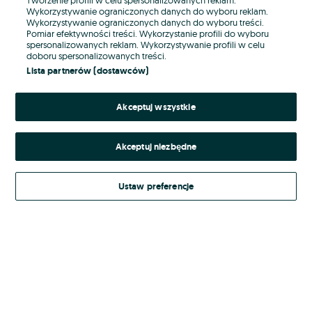
Wykorzystywanie ograniczonych danych do wyboru reklam.
Wykorzystywanie ograniczonych danych do wyboru treści.
Hasło
Pomiar efektywności treści. Wykorzystanie profili do wyboru
spersonalizowanych reklam. Wykorzystywanie profili w celu
doboru spersonalizowanych treści.
Lista partnerów (dostawców)
Nie pamiętasz hasła?
Akceptuj wszystkie
Zaloguj się
Akceptuj niezbędne
Kontynuując za pośrednictwem jednego z dostawców wskazanych powyżej,
akceptuję
Regulamin serwisu
OLX.pl w jego aktualnym brzmieniu.
Ustaw preferencje