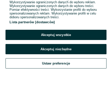
Wykorzystywanie ograniczonych danych do wyboru reklam.
Wykorzystywanie ograniczonych danych do wyboru treści.
Hasło
Pomiar efektywności treści. Wykorzystanie profili do wyboru
spersonalizowanych reklam. Wykorzystywanie profili w celu
doboru spersonalizowanych treści.
Lista partnerów (dostawców)
Nie pamiętasz hasła?
Akceptuj wszystkie
Zaloguj się
Akceptuj niezbędne
Kontynuując za pośrednictwem jednego z dostawców wskazanych powyżej,
Ustaw preferencje
akceptuję
Regulamin serwisu
OLX.pl w jego aktualnym brzmieniu.