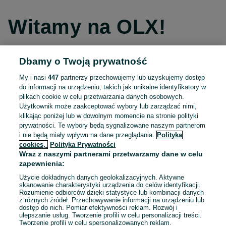
Witamy na OLX!
Dbamy o Twoją prywatność
Kontynuuj przez Facebooka
My i nasi
447
partnerzy przechowujemy lub uzyskujemy dostęp
do informacji na urządzeniu, takich jak unikalne identyfikatory w
Kontynuuj przez konto Apple
plikach cookie w celu przetwarzania danych osobowych.
Użytkownik może zaakceptować wybory lub zarządzać nimi,
klikając poniżej lub w dowolnym momencie na stronie polityki
prywatności. Te wybory będą sygnalizowane naszym partnerom
Kontynuuj przez konto Google
i nie będą miały wpływu na dane przeglądania.
Polityka
cookies,
Polityka Prywatności
Wraz z naszymi partnerami przetwarzamy dane w celu
LUB
zapewnienia:
Zaloguj się
Załóż konto
Użycie dokładnych danych geolokalizacyjnych. Aktywne
skanowanie charakterystyki urządzenia do celów identyfikacji.
Rozumienie odbiorców dzięki statystyce lub kombinacji danych
E-mail
z różnych źródeł. Przechowywanie informacji na urządzeniu lub
dostęp do nich. Pomiar efektywności reklam. Rozwój i
ulepszanie usług. Tworzenie profili w celu personalizacji treści.
Tworzenie profili w celu spersonalizowanych reklam.