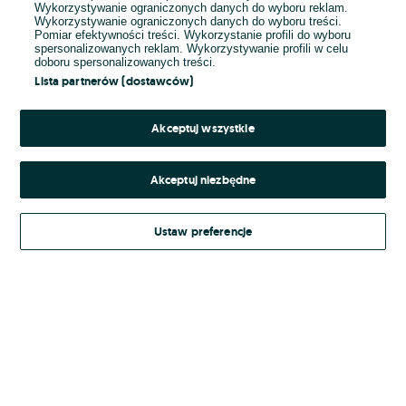
Wykorzystywanie ograniczonych danych do wyboru reklam.
Wykorzystywanie ograniczonych danych do wyboru treści.
Hasło
Pomiar efektywności treści. Wykorzystanie profili do wyboru
spersonalizowanych reklam. Wykorzystywanie profili w celu
doboru spersonalizowanych treści.
Lista partnerów (dostawców)
Nie pamiętasz hasła?
Akceptuj wszystkie
Zaloguj się
Akceptuj niezbędne
Kontynuując za pośrednictwem jednego z dostawców wskazanych powyżej,
Ustaw preferencje
Regulamin serwisu
akceptuję
OLX.pl w jego aktualnym brzmieniu.