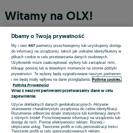
Witamy na OLX!
Dbamy o Twoją prywatność
Kontynuuj przez Facebooka
447
My i nasi
partnerzy przechowujemy lub uzyskujemy dostęp
do informacji na urządzeniu, takich jak unikalne identyfikatory w
Kontynuuj przez konto Apple
plikach cookie w celu przetwarzania danych osobowych.
Użytkownik może zaakceptować wybory lub zarządzać nimi,
klikając poniżej lub w dowolnym momencie na stronie polityki
prywatności. Te wybory będą sygnalizowane naszym partnerom
Kontynuuj przez konto Google
Polityka cookies,
i nie będą miały wpływu na dane przeglądania.
Polityka Prywatności
Wraz z naszymi partnerami przetwarzamy dane w celu
LUB
zapewnienia:
Zaloguj się
Załóż konto
Użycie dokładnych danych geolokalizacyjnych. Aktywne
skanowanie charakterystyki urządzenia do celów identyfikacji.
Rozumienie odbiorców dzięki statystyce lub kombinacji danych
E-mail
z różnych źródeł. Przechowywanie informacji na urządzeniu lub
dostęp do nich. Pomiar efektywności reklam. Rozwój i
ulepszanie usług. Tworzenie profili w celu personalizacji treści.
Tworzenie profili w celu spersonalizowanych reklam.