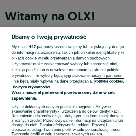
Witamy na OLX!
Dbamy o Twoją prywatność
Kontynuuj przez Facebooka
447
My i nasi
partnerzy przechowujemy lub uzyskujemy dostęp
do informacji na urządzeniu, takich jak unikalne identyfikatory w
Kontynuuj przez konto Apple
plikach cookie w celu przetwarzania danych osobowych.
Użytkownik może zaakceptować wybory lub zarządzać nimi,
klikając poniżej lub w dowolnym momencie na stronie polityki
prywatności. Te wybory będą sygnalizowane naszym partnerom
Kontynuuj przez konto Google
Polityka cookies,
i nie będą miały wpływu na dane przeglądania.
Polityka Prywatności
Wraz z naszymi partnerami przetwarzamy dane w celu
LUB
zapewnienia:
Zaloguj się
Załóż konto
Użycie dokładnych danych geolokalizacyjnych. Aktywne
skanowanie charakterystyki urządzenia do celów identyfikacji.
Rozumienie odbiorców dzięki statystyce lub kombinacji danych
E-mail
z różnych źródeł. Przechowywanie informacji na urządzeniu lub
dostęp do nich. Pomiar efektywności reklam. Rozwój i
ulepszanie usług. Tworzenie profili w celu personalizacji treści.
Tworzenie profili w celu spersonalizowanych reklam.