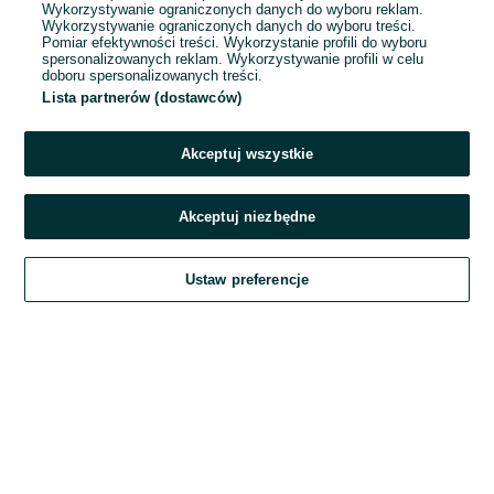
Wykorzystywanie ograniczonych danych do wyboru reklam.
Wykorzystywanie ograniczonych danych do wyboru treści.
Hasło
Pomiar efektywności treści. Wykorzystanie profili do wyboru
spersonalizowanych reklam. Wykorzystywanie profili w celu
doboru spersonalizowanych treści.
Lista partnerów (dostawców)
Nie pamiętasz hasła?
Akceptuj wszystkie
Zaloguj się
Akceptuj niezbędne
Kontynuując za pośrednictwem jednego z dostawców wskazanych powyżej,
Ustaw preferencje
akceptuję
Regulamin serwisu
OLX.pl w jego aktualnym brzmieniu.