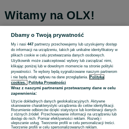
Witamy na OLX!
Dbamy o Twoją prywatność
Kontynuuj przez Facebooka
My i nasi
447
partnerzy przechowujemy lub uzyskujemy dostęp
do informacji na urządzeniu, takich jak unikalne identyfikatory w
Kontynuuj przez konto Apple
plikach cookie w celu przetwarzania danych osobowych.
Użytkownik może zaakceptować wybory lub zarządzać nimi,
klikając poniżej lub w dowolnym momencie na stronie polityki
prywatności. Te wybory będą sygnalizowane naszym partnerom
Kontynuuj przez konto Google
i nie będą miały wpływu na dane przeglądania.
Polityka
cookies,
Polityka Prywatności
Wraz z naszymi partnerami przetwarzamy dane w celu
LUB
zapewnienia:
Zaloguj się
Załóż konto
Użycie dokładnych danych geolokalizacyjnych. Aktywne
skanowanie charakterystyki urządzenia do celów identyfikacji.
Rozumienie odbiorców dzięki statystyce lub kombinacji danych
E-mail
z różnych źródeł. Przechowywanie informacji na urządzeniu lub
dostęp do nich. Pomiar efektywności reklam. Rozwój i
ulepszanie usług. Tworzenie profili w celu personalizacji treści.
Tworzenie profili w celu spersonalizowanych reklam.