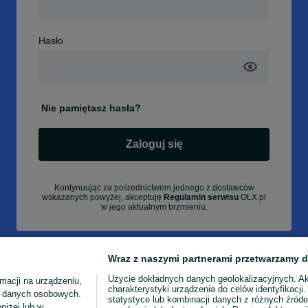
Hasło
Nie pamiętasz hasła?
Zaloguj się
Kontynuując za pośrednictwem jednego z dostawców
wskazanych powyżej, akceptuję
Regulamin serwisu
OLX.pl
w jego aktualnym brzmieniu.
Wraz z naszymi partnerami przetwarzamy d
Użycie dokładnych danych geolokalizacyjnych. A
macji na urządzeniu,
charakterystyki urządzenia do celów identyfikacji
ia danych osobowych.
statystyce lub kombinacji danych z różnych źróde
niżej lub w