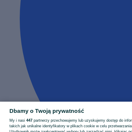
Dbamy o Twoją prywatność
My i nasi
447
partnerzy przechowujemy lub uzyskujemy dostęp do infor
takich jak unikalne identyfikatory w plikach cookie w celu przetwarzan
Użytkownik może zaakceptować wybory lub zarządzać nimi, klikając po