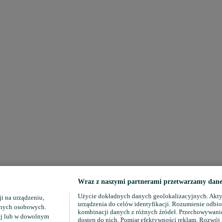
Wraz z naszymi partnerami przetwarzamy dane 
Użycie dokładnych danych geolokalizacyjnych. Akty
i na urządzeniu,
urządzenia do celów identyfikacji. Rozumienie odbio
danych osobowych.
kombinacji danych z różnych źródeł. Przechowywanie
ej lub w dowolnym
dostęp do nich. Pomiar efektywności reklam. Rozwój 