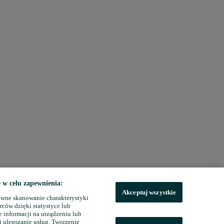
w celu zapewnienia:
Akceptuj wszystkie
wne skanowanie charakterystyki
rców dzięki statystyce lub
 informacji na urządzeniu lub
i ulepszanie usług. Tworzenie