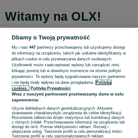
Witamy na OLX!
Dbamy o Twoją prywatność
Kontynuuj przez Facebooka
My i nasi
447
partnerzy przechowujemy lub uzyskujemy dostęp
do informacji na urządzeniu, takich jak unikalne identyfikatory w
Kontynuuj przez konto Apple
plikach cookie w celu przetwarzania danych osobowych.
Użytkownik może zaakceptować wybory lub zarządzać nimi,
klikając poniżej lub w dowolnym momencie na stronie polityki
prywatności. Te wybory będą sygnalizowane naszym partnerom
Kontynuuj przez konto Google
i nie będą miały wpływu na dane przeglądania.
Polityka
cookies,
Polityka Prywatności
Wraz z naszymi partnerami przetwarzamy dane w celu
LUB
zapewnienia:
Zaloguj się
Załóż konto
Użycie dokładnych danych geolokalizacyjnych. Aktywne
skanowanie charakterystyki urządzenia do celów identyfikacji.
Rozumienie odbiorców dzięki statystyce lub kombinacji danych
E-mail
z różnych źródeł. Przechowywanie informacji na urządzeniu lub
dostęp do nich. Pomiar efektywności reklam. Rozwój i
ulepszanie usług. Tworzenie profili w celu personalizacji treści.
Tworzenie profili w celu spersonalizowanych reklam.