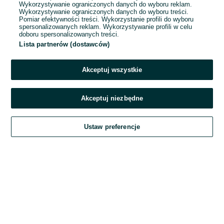
Wykorzystywanie ograniczonych danych do wyboru reklam.
Wykorzystywanie ograniczonych danych do wyboru treści.
Hasło
Pomiar efektywności treści. Wykorzystanie profili do wyboru
spersonalizowanych reklam. Wykorzystywanie profili w celu
doboru spersonalizowanych treści.
Lista partnerów (dostawców)
Nie pamiętasz hasła?
Akceptuj wszystkie
Zaloguj się
Akceptuj niezbędne
Kontynuując za pośrednictwem jednego z dostawców wskazanych powyżej,
Ustaw preferencje
akceptuję
Regulamin serwisu
OLX.pl w jego aktualnym brzmieniu.