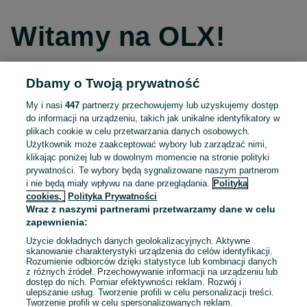
Witamy na OLX!
Dbamy o Twoją prywatność
Kontynuuj przez Facebooka
My i nasi
447
partnerzy przechowujemy lub uzyskujemy dostęp
do informacji na urządzeniu, takich jak unikalne identyfikatory w
Kontynuuj przez konto Apple
plikach cookie w celu przetwarzania danych osobowych.
Użytkownik może zaakceptować wybory lub zarządzać nimi,
klikając poniżej lub w dowolnym momencie na stronie polityki
prywatności. Te wybory będą sygnalizowane naszym partnerom
Kontynuuj przez konto Google
i nie będą miały wpływu na dane przeglądania.
Polityka
cookies,
Polityka Prywatności
Wraz z naszymi partnerami przetwarzamy dane w celu
LUB
zapewnienia:
Zaloguj się
Załóż konto
Użycie dokładnych danych geolokalizacyjnych. Aktywne
skanowanie charakterystyki urządzenia do celów identyfikacji.
Rozumienie odbiorców dzięki statystyce lub kombinacji danych
E-mail
z różnych źródeł. Przechowywanie informacji na urządzeniu lub
dostęp do nich. Pomiar efektywności reklam. Rozwój i
ulepszanie usług. Tworzenie profili w celu personalizacji treści.
Tworzenie profili w celu spersonalizowanych reklam.