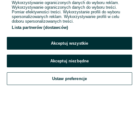
Wykorzystywanie ograniczonych danych do wyboru reklam.
Wykorzystywanie ograniczonych danych do wyboru treści.
Hasło
Pomiar efektywności treści. Wykorzystanie profili do wyboru
spersonalizowanych reklam. Wykorzystywanie profili w celu
doboru spersonalizowanych treści.
Lista partnerów (dostawców)
Nie pamiętasz hasła?
Akceptuj wszystkie
Zaloguj się
Akceptuj niezbędne
Kontynuując za pośrednictwem jednego z dostawców wskazanych powyżej,
Ustaw preferencje
akceptuję
Regulamin serwisu
OLX.pl w jego aktualnym brzmieniu.