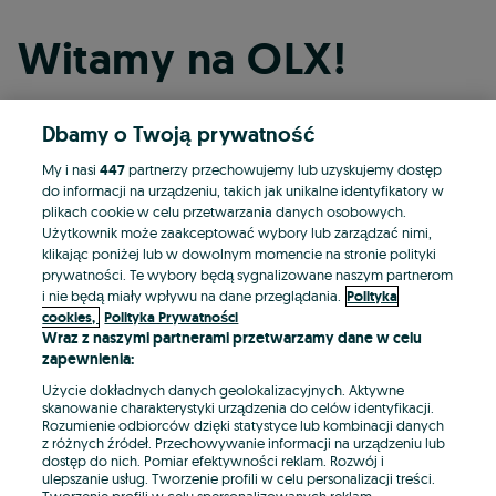
Witamy na OLX!
Dbamy o Twoją prywatność
Kontynuuj przez Facebooka
My i nasi
447
partnerzy przechowujemy lub uzyskujemy dostęp
do informacji na urządzeniu, takich jak unikalne identyfikatory w
Kontynuuj przez konto Apple
plikach cookie w celu przetwarzania danych osobowych.
Użytkownik może zaakceptować wybory lub zarządzać nimi,
klikając poniżej lub w dowolnym momencie na stronie polityki
prywatności. Te wybory będą sygnalizowane naszym partnerom
Kontynuuj przez konto Google
i nie będą miały wpływu na dane przeglądania.
Polityka
cookies,
Polityka Prywatności
Wraz z naszymi partnerami przetwarzamy dane w celu
LUB
zapewnienia:
Zaloguj się
Załóż konto
Użycie dokładnych danych geolokalizacyjnych. Aktywne
skanowanie charakterystyki urządzenia do celów identyfikacji.
Rozumienie odbiorców dzięki statystyce lub kombinacji danych
E-mail
z różnych źródeł. Przechowywanie informacji na urządzeniu lub
dostęp do nich. Pomiar efektywności reklam. Rozwój i
ulepszanie usług. Tworzenie profili w celu personalizacji treści.
Tworzenie profili w celu spersonalizowanych reklam.