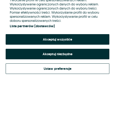
Wykorzystywanie ograniczonych danych do wyboru reklam.
Wykorzystywanie ograniczonych danych do wyboru treści.
Hasło
Pomiar efektywności treści. Wykorzystanie profili do wyboru
spersonalizowanych reklam. Wykorzystywanie profili w celu
doboru spersonalizowanych treści.
Lista partnerów (dostawców)
Nie pamiętasz hasła?
Akceptuj wszystkie
Zaloguj się
Akceptuj niezbędne
Kontynuując za pośrednictwem jednego z dostawców wskazanych powyżej,
akceptuję
Regulamin serwisu
OLX.pl w jego aktualnym brzmieniu.
Ustaw preferencje