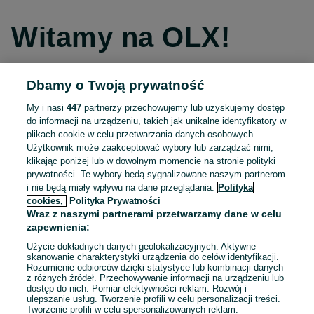
Witamy na OLX!
Dbamy o Twoją prywatność
Kontynuuj przez Facebooka
My i nasi
447
partnerzy przechowujemy lub uzyskujemy dostęp
do informacji na urządzeniu, takich jak unikalne identyfikatory w
Kontynuuj przez konto Apple
plikach cookie w celu przetwarzania danych osobowych.
Użytkownik może zaakceptować wybory lub zarządzać nimi,
klikając poniżej lub w dowolnym momencie na stronie polityki
prywatności. Te wybory będą sygnalizowane naszym partnerom
Kontynuuj przez konto Google
i nie będą miały wpływu na dane przeglądania.
Polityka
cookies,
Polityka Prywatności
Wraz z naszymi partnerami przetwarzamy dane w celu
LUB
zapewnienia:
Zaloguj się
Załóż konto
Użycie dokładnych danych geolokalizacyjnych. Aktywne
skanowanie charakterystyki urządzenia do celów identyfikacji.
Rozumienie odbiorców dzięki statystyce lub kombinacji danych
E-mail
z różnych źródeł. Przechowywanie informacji na urządzeniu lub
dostęp do nich. Pomiar efektywności reklam. Rozwój i
ulepszanie usług. Tworzenie profili w celu personalizacji treści.
Tworzenie profili w celu spersonalizowanych reklam.