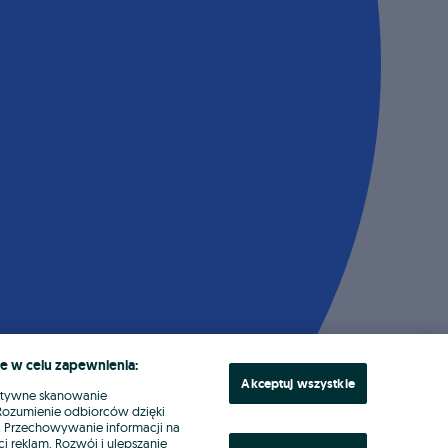
e w celu zapewnienia:
Akceptuj wszystkie
ktywne skanowanie
. Rozumienie odbiorców dzięki
ł. Przechowywanie informacji na
i reklam. Rozwój i ulepszanie