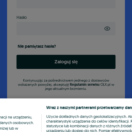
Hasło
Nie pamiętasz hasła?
Zaloguj się
Kontynuując za pośrednictwem jednego z dostawców
wskazanych powyżej, akceptuję
Regulamin serwisu
OLX.pl w
jego aktualnym brzmieniu.
Wraz z naszymi partnerami przetwarzamy dan
Użycie dokładnych danych geolokalizacyjnych. A
cji na urządzeniu,
charakterystyki urządzenia do celów identyfikacji
ia danych osobowych.
statystyce lub kombinacji danych z różnych źróde
niżej lub w
urządzeniu lub dostęp do nich. Pomiar efektywnośc