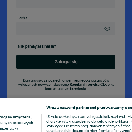
Hasło
Nie pamiętasz hasła?
Zaloguj się
Kontynuując za pośrednictwem jednego z dostawców
wskazanych powyżej, akceptuję
Regulamin serwisu
OLX.pl w
jego aktualnym brzmieniu.
Wraz z naszymi partnerami przetwarzamy dan
Użycie dokładnych danych geolokalizacyjnych. A
cji na urządzeniu,
charakterystyki urządzenia do celów identyfikacji
ia danych osobowych.
statystyce lub kombinacji danych z różnych źróde
niżej lub w
urządzeniu lub dostęp do nich. Pomiar efektywnośc