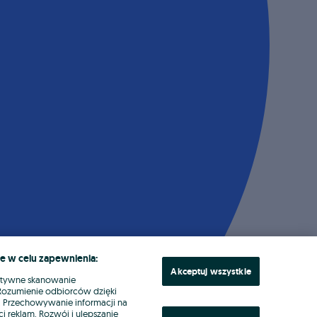
e w celu zapewnienia:
Akceptuj wszystkie
ktywne skanowanie
. Rozumienie odbiorców dzięki
ł. Przechowywanie informacji na
i reklam. Rozwój i ulepszanie