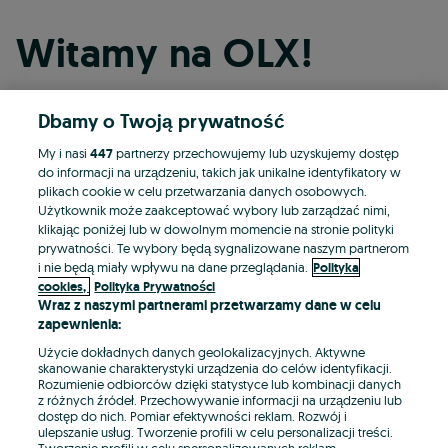
Witamy na OLX!
Dbamy o Twoją prywatność
Kontynuuj przez Facebooka
My i nasi
447
partnerzy przechowujemy lub uzyskujemy dostęp
do informacji na urządzeniu, takich jak unikalne identyfikatory w
Kontynuuj przez konto Apple
plikach cookie w celu przetwarzania danych osobowych.
Użytkownik może zaakceptować wybory lub zarządzać nimi,
klikając poniżej lub w dowolnym momencie na stronie polityki
prywatności. Te wybory będą sygnalizowane naszym partnerom
Kontynuuj przez konto Google
i nie będą miały wpływu na dane przeglądania.
Polityka
cookies,
Polityka Prywatności
Wraz z naszymi partnerami przetwarzamy dane w celu
LUB
zapewnienia:
Zaloguj się
Załóż konto
Użycie dokładnych danych geolokalizacyjnych. Aktywne
skanowanie charakterystyki urządzenia do celów identyfikacji.
Rozumienie odbiorców dzięki statystyce lub kombinacji danych
E-mail
z różnych źródeł. Przechowywanie informacji na urządzeniu lub
dostęp do nich. Pomiar efektywności reklam. Rozwój i
ulepszanie usług. Tworzenie profili w celu personalizacji treści.
Tworzenie profili w celu spersonalizowanych reklam.