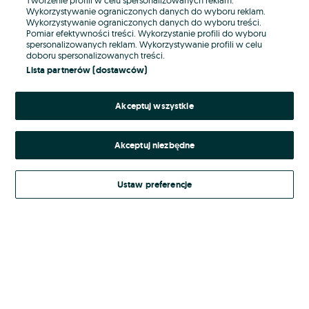
Wykorzystywanie ograniczonych danych do wyboru reklam.
Wykorzystywanie ograniczonych danych do wyboru treści.
Hasło
Pomiar efektywności treści. Wykorzystanie profili do wyboru
spersonalizowanych reklam. Wykorzystywanie profili w celu
doboru spersonalizowanych treści.
Lista partnerów (dostawców)
Nie pamiętasz hasła?
Akceptuj wszystkie
Zaloguj się
Akceptuj niezbędne
Kontynuując za pośrednictwem jednego z dostawców wskazanych powyżej,
akceptuję
Regulamin serwisu
OLX.pl w jego aktualnym brzmieniu.
Ustaw preferencje