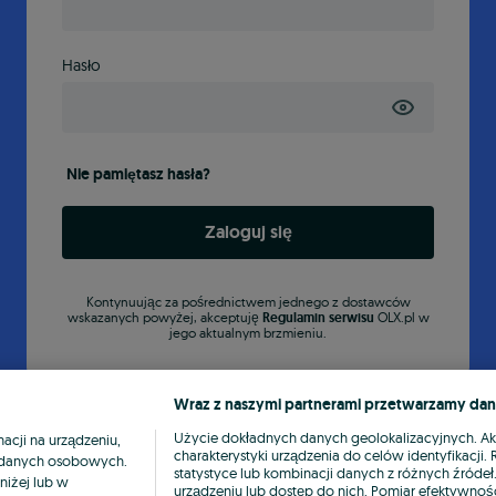
Hasło
Nie pamiętasz hasła?
Zaloguj się
Kontynuując za pośrednictwem jednego z dostawców
wskazanych powyżej, akceptuję
Regulamin serwisu
OLX.pl w
jego aktualnym brzmieniu.
Wraz z naszymi partnerami przetwarzamy dan
Użycie dokładnych danych geolokalizacyjnych. A
cji na urządzeniu,
charakterystyki urządzenia do celów identyfikacji
ia danych osobowych.
statystyce lub kombinacji danych z różnych źróde
niżej lub w
urządzeniu lub dostęp do nich. Pomiar efektywnośc