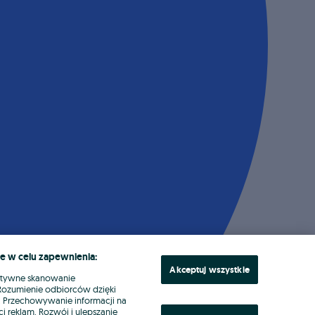
e w celu zapewnienia:
Akceptuj wszystkie
ktywne skanowanie
. Rozumienie odbiorców dzięki
ł. Przechowywanie informacji na
i reklam. Rozwój i ulepszanie