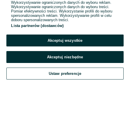
Wykorzystywanie ograniczonych danych do wyboru reklam.
Wykorzystywanie ograniczonych danych do wyboru treści.
Hasło
Pomiar efektywności treści. Wykorzystanie profili do wyboru
spersonalizowanych reklam. Wykorzystywanie profili w celu
doboru spersonalizowanych treści.
Lista partnerów (dostawców)
Nie pamiętasz hasła?
Akceptuj wszystkie
Zaloguj się
Akceptuj niezbędne
Kontynuując za pośrednictwem jednego z dostawców wskazanych powyżej,
Ustaw preferencje
akceptuję
Regulamin serwisu
OLX.pl w jego aktualnym brzmieniu.