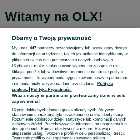
Witamy na OLX!
Dbamy o Twoją prywatność
Kontynuuj przez Facebooka
My i nasi
447
partnerzy przechowujemy lub uzyskujemy dostęp
do informacji na urządzeniu, takich jak unikalne identyfikatory w
Kontynuuj przez konto Apple
plikach cookie w celu przetwarzania danych osobowych.
Użytkownik może zaakceptować wybory lub zarządzać nimi,
klikając poniżej lub w dowolnym momencie na stronie polityki
prywatności. Te wybory będą sygnalizowane naszym partnerom
Kontynuuj przez konto Google
i nie będą miały wpływu na dane przeglądania.
Polityka
cookies,
Polityka Prywatności
Wraz z naszymi partnerami przetwarzamy dane w celu
LUB
zapewnienia:
Zaloguj się
Załóż konto
Użycie dokładnych danych geolokalizacyjnych. Aktywne
skanowanie charakterystyki urządzenia do celów identyfikacji.
Rozumienie odbiorców dzięki statystyce lub kombinacji danych
E-mail
z różnych źródeł. Przechowywanie informacji na urządzeniu lub
dostęp do nich. Pomiar efektywności reklam. Rozwój i
ulepszanie usług. Tworzenie profili w celu personalizacji treści.
Tworzenie profili w celu spersonalizowanych reklam.