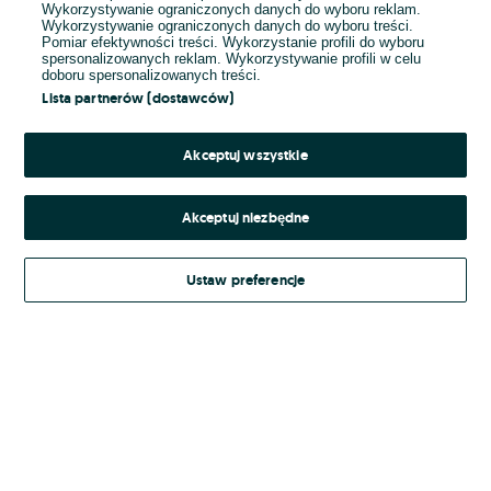
Wykorzystywanie ograniczonych danych do wyboru reklam.
Wykorzystywanie ograniczonych danych do wyboru treści.
Hasło
Pomiar efektywności treści. Wykorzystanie profili do wyboru
spersonalizowanych reklam. Wykorzystywanie profili w celu
doboru spersonalizowanych treści.
Lista partnerów (dostawców)
Nie pamiętasz hasła?
Akceptuj wszystkie
Zaloguj się
Akceptuj niezbędne
Kontynuując za pośrednictwem jednego z dostawców wskazanych powyżej,
Ustaw preferencje
Regulamin serwisu
akceptuję
OLX.pl w jego aktualnym brzmieniu.