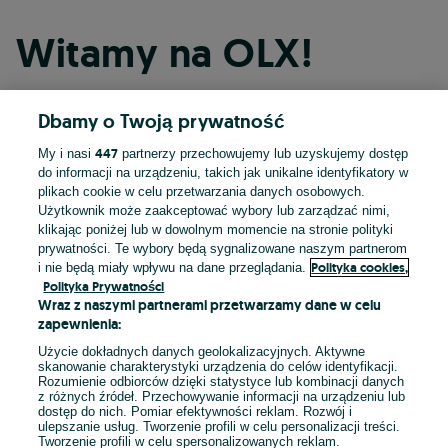
Witamy na OLX!
Dbamy o Twoją prywatność
Kontynuuj przez Facebooka
447
My i nasi
partnerzy przechowujemy lub uzyskujemy dostęp
do informacji na urządzeniu, takich jak unikalne identyfikatory w
Kontynuuj przez konto Apple
plikach cookie w celu przetwarzania danych osobowych.
Użytkownik może zaakceptować wybory lub zarządzać nimi,
klikając poniżej lub w dowolnym momencie na stronie polityki
prywatności. Te wybory będą sygnalizowane naszym partnerom
Kontynuuj przez konto Google
Polityka cookies,
i nie będą miały wpływu na dane przeglądania.
Polityka Prywatności
Wraz z naszymi partnerami przetwarzamy dane w celu
LUB
zapewnienia:
Zaloguj się
Załóż konto
Użycie dokładnych danych geolokalizacyjnych. Aktywne
skanowanie charakterystyki urządzenia do celów identyfikacji.
Rozumienie odbiorców dzięki statystyce lub kombinacji danych
E-mail
z różnych źródeł. Przechowywanie informacji na urządzeniu lub
dostęp do nich. Pomiar efektywności reklam. Rozwój i
ulepszanie usług. Tworzenie profili w celu personalizacji treści.
Tworzenie profili w celu spersonalizowanych reklam.