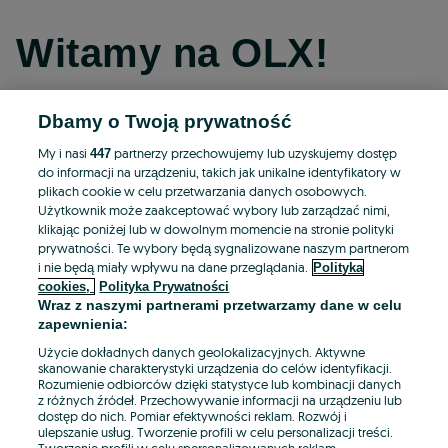
Witamy na OLX!
Dbamy o Twoją prywatność
Kontynuuj przez Facebooka
My i nasi
partnerzy przechowujemy lub uzyskujemy dostęp
447
do informacji na urządzeniu, takich jak unikalne identyfikatory w
Kontynuuj przez konto Apple
plikach cookie w celu przetwarzania danych osobowych.
Użytkownik może zaakceptować wybory lub zarządzać nimi,
klikając poniżej lub w dowolnym momencie na stronie polityki
prywatności. Te wybory będą sygnalizowane naszym partnerom
Kontynuuj przez konto Google
i nie będą miały wpływu na dane przeglądania.
Polityka
cookies,
Polityka Prywatności
Wraz z naszymi partnerami przetwarzamy dane w celu
LUB
zapewnienia:
Zaloguj się
Załóż konto
Użycie dokładnych danych geolokalizacyjnych. Aktywne
skanowanie charakterystyki urządzenia do celów identyfikacji.
Rozumienie odbiorców dzięki statystyce lub kombinacji danych
E-mail
z różnych źródeł. Przechowywanie informacji na urządzeniu lub
dostęp do nich. Pomiar efektywności reklam. Rozwój i
ulepszanie usług. Tworzenie profili w celu personalizacji treści.
Tworzenie profili w celu spersonalizowanych reklam.