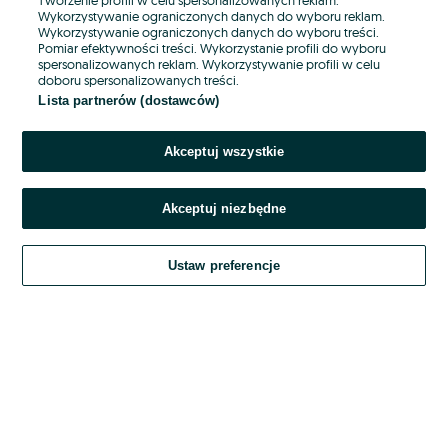
Wykorzystywanie ograniczonych danych do wyboru reklam.
Wykorzystywanie ograniczonych danych do wyboru treści.
Hasło
Pomiar efektywności treści. Wykorzystanie profili do wyboru
spersonalizowanych reklam. Wykorzystywanie profili w celu
doboru spersonalizowanych treści.
Lista partnerów (dostawców)
Nie pamiętasz hasła?
Akceptuj wszystkie
Zaloguj się
Akceptuj niezbędne
Kontynuując za pośrednictwem jednego z dostawców wskazanych powyżej,
akceptuję
OLX.pl w jego aktualnym brzmieniu.
Ustaw preferencje
Regulamin serwisu