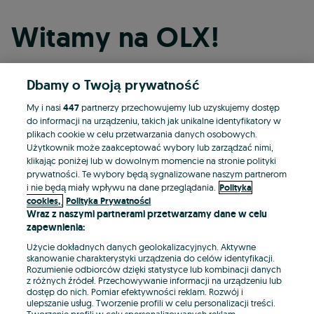
Witamy na OLX!
Dbamy o Twoją prywatność
Kontynuuj przez Facebooka
My i nasi
447
partnerzy przechowujemy lub uzyskujemy dostęp
do informacji na urządzeniu, takich jak unikalne identyfikatory w
Kontynuuj przez konto Apple
plikach cookie w celu przetwarzania danych osobowych.
Użytkownik może zaakceptować wybory lub zarządzać nimi,
klikając poniżej lub w dowolnym momencie na stronie polityki
prywatności. Te wybory będą sygnalizowane naszym partnerom
Kontynuuj przez konto Google
i nie będą miały wpływu na dane przeglądania.
Polityka
cookies,
Polityka Prywatności
Wraz z naszymi partnerami przetwarzamy dane w celu
LUB
zapewnienia:
Zaloguj się
Załóż konto
Użycie dokładnych danych geolokalizacyjnych. Aktywne
skanowanie charakterystyki urządzenia do celów identyfikacji.
Rozumienie odbiorców dzięki statystyce lub kombinacji danych
E-mail
z różnych źródeł. Przechowywanie informacji na urządzeniu lub
dostęp do nich. Pomiar efektywności reklam. Rozwój i
ulepszanie usług. Tworzenie profili w celu personalizacji treści.
Tworzenie profili w celu spersonalizowanych reklam.