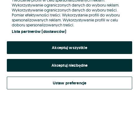
Wykorzystywanie ograniczonych danych do wyboru reklam.
Wykorzystywanie ograniczonych danych do wyboru treści.
Hasło
Pomiar efektywności treści. Wykorzystanie profili do wyboru
spersonalizowanych reklam. Wykorzystywanie profili w celu
doboru spersonalizowanych treści.
Lista partnerów (dostawców)
Nie pamiętasz hasła?
Akceptuj wszystkie
Zaloguj się
Akceptuj niezbędne
Kontynuując za pośrednictwem jednego z dostawców wskazanych powyżej,
akceptuję
Regulamin serwisu
OLX.pl w jego aktualnym brzmieniu.
Ustaw preferencje