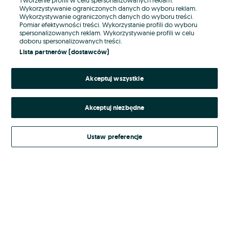
Wykorzystywanie ograniczonych danych do wyboru reklam.
Wykorzystywanie ograniczonych danych do wyboru treści.
Hasło
Pomiar efektywności treści. Wykorzystanie profili do wyboru
spersonalizowanych reklam. Wykorzystywanie profili w celu
doboru spersonalizowanych treści.
Lista partnerów (dostawców)
Nie pamiętasz hasła?
Akceptuj wszystkie
Zaloguj się
Akceptuj niezbędne
Kontynuując za pośrednictwem jednego z dostawców wskazanych powyżej,
akceptuję
Regulamin serwisu
OLX.pl w jego aktualnym brzmieniu.
Ustaw preferencje