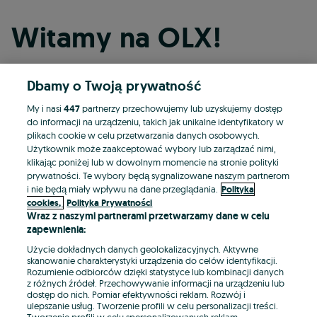
Witamy na OLX!
Dbamy o Twoją prywatność
Kontynuuj przez Facebooka
My i nasi
447
partnerzy przechowujemy lub uzyskujemy dostęp
do informacji na urządzeniu, takich jak unikalne identyfikatory w
Kontynuuj przez konto Apple
plikach cookie w celu przetwarzania danych osobowych.
Użytkownik może zaakceptować wybory lub zarządzać nimi,
klikając poniżej lub w dowolnym momencie na stronie polityki
prywatności. Te wybory będą sygnalizowane naszym partnerom
Kontynuuj przez konto Google
i nie będą miały wpływu na dane przeglądania.
Polityka
cookies,
Polityka Prywatności
Wraz z naszymi partnerami przetwarzamy dane w celu
LUB
zapewnienia:
Zaloguj się
Załóż konto
Użycie dokładnych danych geolokalizacyjnych. Aktywne
skanowanie charakterystyki urządzenia do celów identyfikacji.
Rozumienie odbiorców dzięki statystyce lub kombinacji danych
E-mail
z różnych źródeł. Przechowywanie informacji na urządzeniu lub
dostęp do nich. Pomiar efektywności reklam. Rozwój i
ulepszanie usług. Tworzenie profili w celu personalizacji treści.
Tworzenie profili w celu spersonalizowanych reklam.