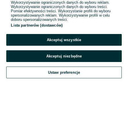
Wykorzystywanie ograniczonych danych do wyboru reklam.
Wykorzystywanie ograniczonych danych do wyboru treści.
Hasło
Pomiar efektywności treści. Wykorzystanie profili do wyboru
spersonalizowanych reklam. Wykorzystywanie profili w celu
doboru spersonalizowanych treści.
Lista partnerów (dostawców)
Nie pamiętasz hasła?
Akceptuj wszystkie
Zaloguj się
Akceptuj niezbędne
Kontynuując za pośrednictwem jednego z dostawców wskazanych powyżej,
Ustaw preferencje
akceptuję
Regulamin serwisu
OLX.pl w jego aktualnym brzmieniu.