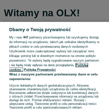
Witamy na OLX!
Dbamy o Twoją prywatność
Kontynuuj przez Facebooka
My i nasi
447
partnerzy przechowujemy lub uzyskujemy dostęp
do informacji na urządzeniu, takich jak unikalne identyfikatory w
Kontynuuj przez konto Apple
plikach cookie w celu przetwarzania danych osobowych.
Użytkownik może zaakceptować wybory lub zarządzać nimi,
klikając poniżej lub w dowolnym momencie na stronie polityki
prywatności. Te wybory będą sygnalizowane naszym partnerom
Kontynuuj przez konto Google
i nie będą miały wpływu na dane przeglądania.
Polityka
cookies,
Polityka Prywatności
Wraz z naszymi partnerami przetwarzamy dane w celu
LUB
zapewnienia:
Zaloguj się
Załóż konto
Użycie dokładnych danych geolokalizacyjnych. Aktywne
skanowanie charakterystyki urządzenia do celów identyfikacji.
Rozumienie odbiorców dzięki statystyce lub kombinacji danych
E-mail
z różnych źródeł. Przechowywanie informacji na urządzeniu lub
dostęp do nich. Pomiar efektywności reklam. Rozwój i
ulepszanie usług. Tworzenie profili w celu personalizacji treści.
Tworzenie profili w celu spersonalizowanych reklam.