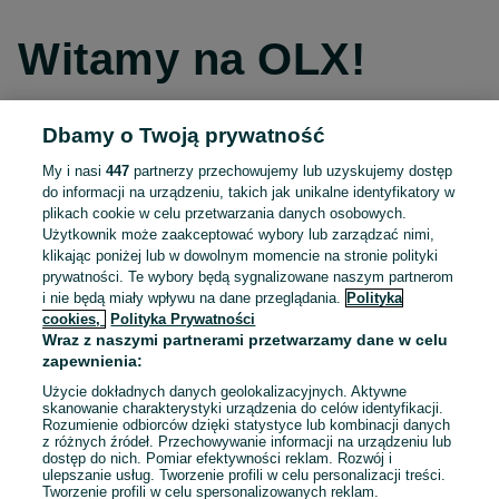
Witamy na OLX!
Dbamy o Twoją prywatność
Kontynuuj przez Facebooka
My i nasi
447
partnerzy przechowujemy lub uzyskujemy dostęp
do informacji na urządzeniu, takich jak unikalne identyfikatory w
Kontynuuj przez konto Apple
plikach cookie w celu przetwarzania danych osobowych.
Użytkownik może zaakceptować wybory lub zarządzać nimi,
klikając poniżej lub w dowolnym momencie na stronie polityki
prywatności. Te wybory będą sygnalizowane naszym partnerom
Kontynuuj przez konto Google
i nie będą miały wpływu na dane przeglądania.
Polityka
cookies,
Polityka Prywatności
Wraz z naszymi partnerami przetwarzamy dane w celu
LUB
zapewnienia:
Zaloguj się
Załóż konto
Użycie dokładnych danych geolokalizacyjnych. Aktywne
skanowanie charakterystyki urządzenia do celów identyfikacji.
Rozumienie odbiorców dzięki statystyce lub kombinacji danych
E-mail
z różnych źródeł. Przechowywanie informacji na urządzeniu lub
dostęp do nich. Pomiar efektywności reklam. Rozwój i
ulepszanie usług. Tworzenie profili w celu personalizacji treści.
Tworzenie profili w celu spersonalizowanych reklam.