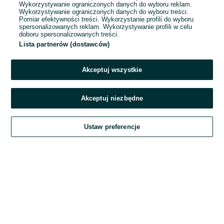
Wykorzystywanie ograniczonych danych do wyboru reklam.
Wykorzystywanie ograniczonych danych do wyboru treści.
Hasło
Pomiar efektywności treści. Wykorzystanie profili do wyboru
spersonalizowanych reklam. Wykorzystywanie profili w celu
doboru spersonalizowanych treści.
Lista partnerów (dostawców)
Nie pamiętasz hasła?
Akceptuj wszystkie
Zaloguj się
Akceptuj niezbędne
Kontynuując za pośrednictwem jednego z dostawców wskazanych powyżej,
Ustaw preferencje
akceptuję
Regulamin serwisu
OLX.pl w jego aktualnym brzmieniu.