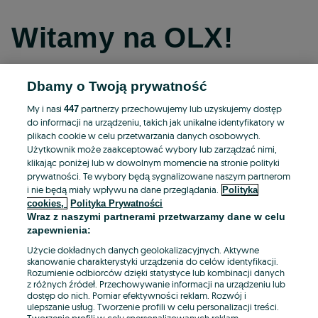
Witamy na OLX!
Dbamy o Twoją prywatność
Kontynuuj przez Facebooka
My i nasi
partnerzy przechowujemy lub uzyskujemy dostęp
447
do informacji na urządzeniu, takich jak unikalne identyfikatory w
Kontynuuj przez konto Apple
plikach cookie w celu przetwarzania danych osobowych.
Użytkownik może zaakceptować wybory lub zarządzać nimi,
klikając poniżej lub w dowolnym momencie na stronie polityki
prywatności. Te wybory będą sygnalizowane naszym partnerom
Kontynuuj przez konto Google
i nie będą miały wpływu na dane przeglądania.
Polityka
cookies,
Polityka Prywatności
Wraz z naszymi partnerami przetwarzamy dane w celu
LUB
zapewnienia:
Zaloguj się
Załóż konto
Użycie dokładnych danych geolokalizacyjnych. Aktywne
skanowanie charakterystyki urządzenia do celów identyfikacji.
Rozumienie odbiorców dzięki statystyce lub kombinacji danych
E-mail
z różnych źródeł. Przechowywanie informacji na urządzeniu lub
dostęp do nich. Pomiar efektywności reklam. Rozwój i
ulepszanie usług. Tworzenie profili w celu personalizacji treści.
Tworzenie profili w celu spersonalizowanych reklam.