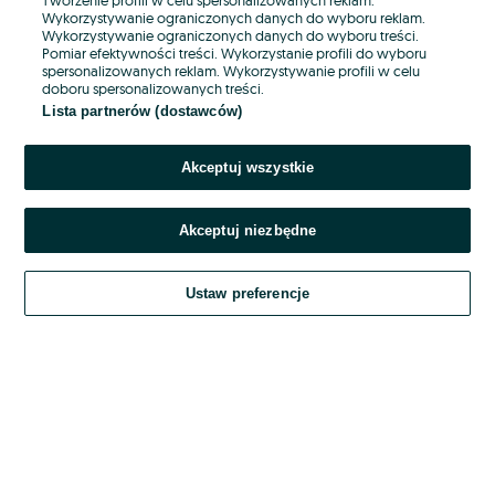
Wykorzystywanie ograniczonych danych do wyboru reklam.
Wykorzystywanie ograniczonych danych do wyboru treści.
Hasło
Pomiar efektywności treści. Wykorzystanie profili do wyboru
spersonalizowanych reklam. Wykorzystywanie profili w celu
doboru spersonalizowanych treści.
Lista partnerów (dostawców)
Nie pamiętasz hasła?
Akceptuj wszystkie
Zaloguj się
Akceptuj niezbędne
Kontynuując za pośrednictwem jednego z dostawców wskazanych powyżej,
akceptuję
OLX.pl w jego aktualnym brzmieniu.
Ustaw preferencje
Regulamin serwisu